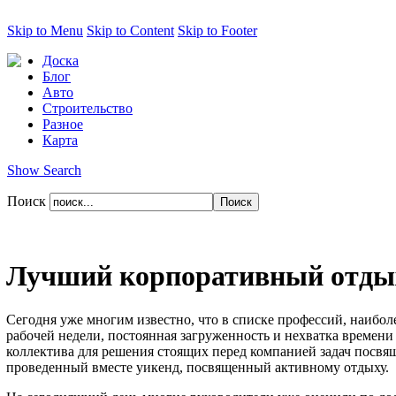
Skip to Menu
Skip to Content
Skip to Footer
Доска
Блог
Авто
Строительство
Разное
Карта
Show Search
Поиск
Лучший корпоративный отдых 
Сегодня уже многим известно, что в списке профессий, наибо
рабочей недели, постоянная загруженность и нехватка време
коллектива для решения стоящих перед компанией задач посвящ
проведенный вместе уикенд, посвященный активному отдыху.