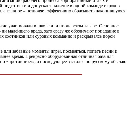
рганизацию рабочего процесса корпоративный отдых и
ой подготовки и допускает наличие в одной команде игроков
а, а главное – позволяет эффективно сбрасывать накопившуюся
гие участвовали в школе или пионерском лагере. Основное
 ни малейшего вреда, зато сразу же обозначают попадание в
ых охотников или суровых коммандо и раскрываясь порой
е или забавные моменты игры, посмеяться, попеть песни и
зимнее время. Прекрасно оборудованная отличная база для
 по «противнику», а последующее застолье по русскому обычаю