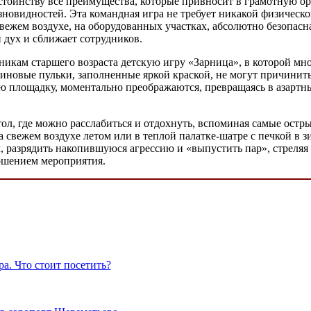
стоинству все преимущества, которые привносит в грамотную о
зновидностей. Эта командная игра не требует никакой физическ
вежем воздухе, на оборудованных участках, абсолютно безопасн
 дух и сближает сотрудников.
икам старшего возраста детскую игру «Зарница», в которой мно
тиновые пульки, заполненные яркой краской, не могут причинить
ую площадку, моментально преображаются, превращаясь в азартн
л, где можно расслабиться и отдохнуть, вспоминая самые остры
на свежем воздухе летом или в теплой палатке-шатре с печкой в 
, разрядить накопившуюся агрессию и «выпустить пар», стреляя
ршением мероприятия.
а. Что стоит посетить?