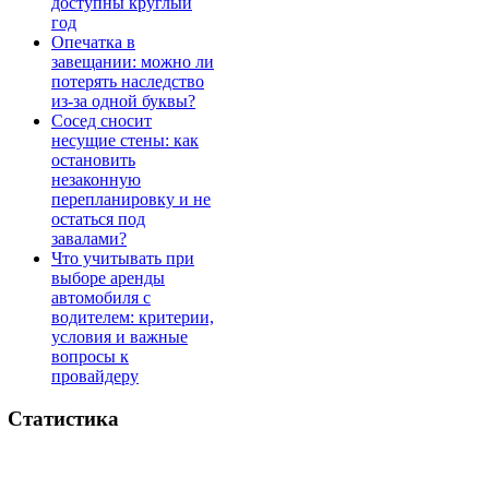
доступны круглый
год
Опечатка в
завещании: можно ли
потерять наследство
из-за одной буквы?
Сосед сносит
несущие стены: как
остановить
незаконную
перепланировку и не
остаться под
завалами?
Что учитывать при
выборе аренды
автомобиля с
водителем: критерии,
условия и важные
вопросы к
провайдеру
Статистика