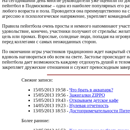
На сегодняшний день многие руководители уже оценили по до
пейнтбол в Подмосковье – одна из наиболее популярных его ра
любого возраста и пола. Проводится она преимущественно на с
агрессию и психологическое напряжение, укрепляет командный
Правила пейнтбола очень просты и немного напоминают участн
удовольствие, конечно, участники получают от стрельбы: жела
цель или промах. Взрослые, солидные люди, попадая на игров
перед коллегами с самых неожиданных сторон.
По окончании игры участников традиционно ждет накрытый сто
вдоволь наговориться обо всем на свете. Застолье происходит 
пейнтбола дает возможность каждому отдохнуть душой и телом
закрепляет дружеские отношения и служит превосходным заве
Свежие записи:
15/05/2013 19:58
-
Что брать в аквапарк?
15/05/2013 19:56
-
Зажигалки ZIPPO
15/05/2013 19:43
-
Открываем детское кафе
14/05/2013 19:23
-
Нулевая отчетность
13/05/2013 18:53
-
Достопримечательности Питер
Более ранние: