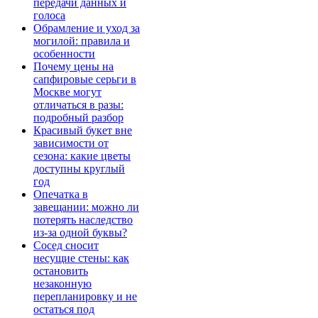
передачи данных и
голоса
Обрамление и уход за
могилой: правила и
особенности
Почему цены на
сапфировые серьги в
Москве могут
отличаться в разы:
подробный разбор
Красивый букет вне
зависимости от
сезона: какие цветы
доступны круглый
год
Опечатка в
завещании: можно ли
потерять наследство
из-за одной буквы?
Сосед сносит
несущие стены: как
остановить
незаконную
перепланировку и не
остаться под