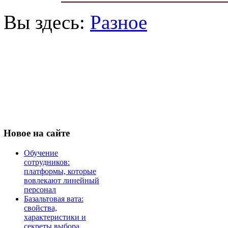
Вы здесь:
Разное
Новое
на сайте
Обучение
сотрудников:
платформы, которые
вовлекают линейный
персонал
Базальтовая вата:
свойства,
характеристики и
секреты выбора