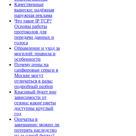
Качественные
вывески: надёжная
наружная реклама
Что такое IP TCP?
Основы работы
протоколов для
передачи данных и
голоса
Обрамление и уход за
могилой: правила и
особенности
Почему цены на
сапфировые серьги в
Москве могут
отличаться в разы:
подробный разбор
Красивый букет вне
зависимости от
сезона: какие цветы
доступны круглый
год
Опечатка в
завещании: можно ли
потерять наследство
из-за одной буквы?