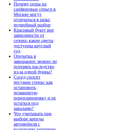
Почему цены на
сапфировые серьги в
Москве могут
отличаться в разы:
подробный разбор
Красивый букет вне
зависимости от
сезона: какие цветы
доступны круглый
год
Опечатка в
завещании: можно ли
потерять наследство
из-за одной буквы?
Сосед сносит
несущие стены: как
остановить
незаконную
перепланировку и не
остаться под
завалами?
Что учитывать при
выборе аренды
автомобиля с
водителем: критерии,