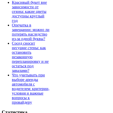
Красивый букет вне
зависимости от
сезона: какие цветы
доступны круглый
год
Опечатка в
завещании: можно ли
потерять наследство
из-за одной буквы?
Сосед сносит
несущие стены: как
остановить
незаконную
перепланировку и не
остаться под
завалами?
Что учитывать при
выборе аренды
автомобиля с
водителем: критерии,
условия и важные
вопросы к
провайдеру
Статистика