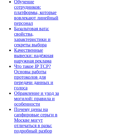
Обучение
сотрудников:
платформы, которые
вовлекают линейный
персонал
Базальтовая вата:
свойства,
характеристики и
секреты выбора
Качественные
вывески: надёжная
наружная реклама
Что такое IP TCP?
Основы работы
протоколов для
передачи данных и
голоса
Обрамление и уход за
могилой: правила и
особенности
Почему цены на
сапфировые серьги в
Москве могут
отличаться в разы:
подробный разбор