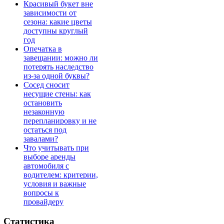
Красивый букет вне
зависимости от
сезона: какие цветы
доступны круглый
год
Опечатка в
завещании: можно ли
потерять наследство
из-за одной буквы?
Сосед сносит
несущие стены: как
остановить
незаконную
перепланировку и не
остаться под
завалами?
Что учитывать при
выборе аренды
автомобиля с
водителем: критерии,
условия и важные
вопросы к
провайдеру
Статистика