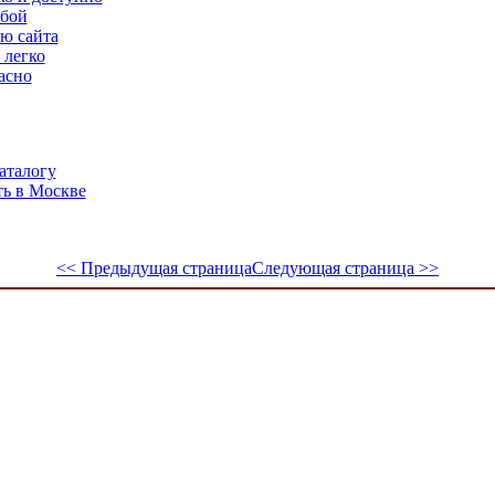
юбой
ию сайта
 легко
асно
аталогу
ь в Москве
<< Предыдущая страница
Следующая страница >>