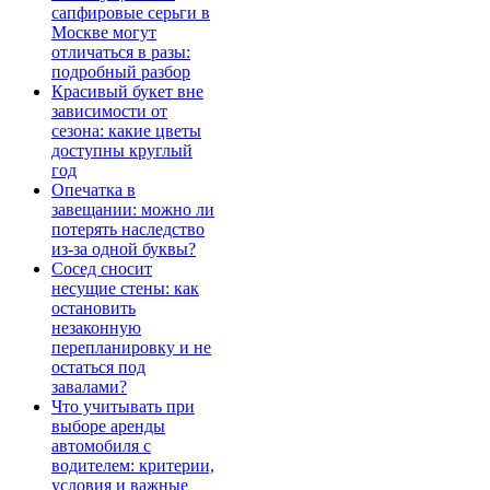
сапфировые серьги в
Москве могут
отличаться в разы:
подробный разбор
Красивый букет вне
зависимости от
сезона: какие цветы
доступны круглый
год
Опечатка в
завещании: можно ли
потерять наследство
из-за одной буквы?
Сосед сносит
несущие стены: как
остановить
незаконную
перепланировку и не
остаться под
завалами?
Что учитывать при
выборе аренды
автомобиля с
водителем: критерии,
условия и важные