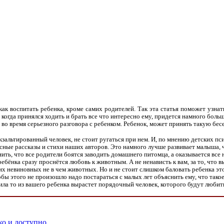
как воспитать ребенка, кроме самих родителей. Так эта статья поможет узнат
 когда принялся ходить и брать все что интересно ему, придется намного больш
я, во время серьезного разговора с ребенком. Ребенок, может принять такую бес
зальтированный человек, не стоит ругаться при нем. И, по мнению детских пс
ные рассказы и стихи наших авторов. Это намного лучше развивает малыша, 
нить, что все родители боятся заводить домашнего питомца, а оказывается вс
ебёнка сразу проснётся любовь к животным. А не ненависть к вам, за то, что в
их невиновных не в чем животных. Но и не стоит слишком баловать ребенка эт
ы этого не произошло надо постараться с малых лет объяснить ему, что такое 
ила то из вашего ребенка вырастет порядочный человек, которого будут любить
ко и доступно