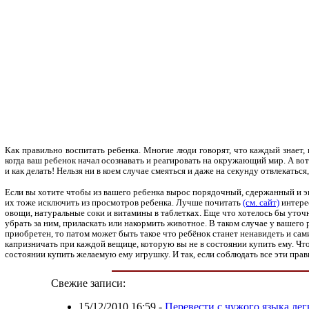
Как правильно воспитать ребенка. Многие люди говорят, что каждый знает, 
когда ваш ребенок начал осознавать и реагировать на окружающий мир. А вот
и как делать! Нельзя ни в коем случае смеяться и даже на секунду отвлекатьс
Если вы хотите чтобы из вашего ребенка вырос порядочный, сдержанный и эк
их тоже исключить из просмотров ребенка. Лучше почитать
(см. сайт)
интерес
овощи, натуральные соки и витамины в таблетках. Еще что хотелось бы уточ
убрать за ним, приласкать или накормить животное. В таком случае у вашего р
приобретен, то патом может быть такое что ребёнок станет ненавидеть и сам
капризничать при каждой вещице, которую вы не в состоянии купить ему. Чтоб
состоянии купить желаемую ему игрушку. И так, если соблюдать все эти прав
Свежие записи:
15/12/2010 16:59
-
Перевести с чужого языка лег