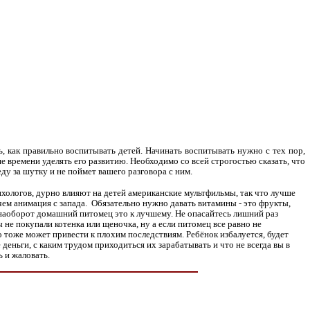
ь, как правильно воспитывать детей. Начинать воспитывать нужно с тех пор,
е времени уделять его развитию. Необходимо со всей строгостью сказать, что
еду за шутку и не поймет вашего разговора с ним.
ихологов, дурно влияют на детей американские мультфильмы, так что лучше
чем анимация с запада.
Обязательно нужно давать витамины - это фрукты,
е наоборот домашний питомец это к лучшему. Не опасайтесь лишний раз
ы не покупали котенка или щеночка, ну а если питомец все равно не
о тоже может привести к плохим последствиям. Ребёнок избалуется, будет
деньги, с каким трудом приходиться их зарабатывать и что не всегда вы в
 и жаловать.