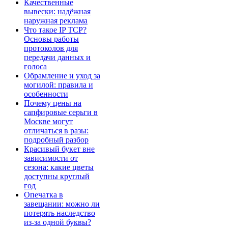
Качественные
вывески: надёжная
наружная реклама
Что такое IP TCP?
Основы работы
протоколов для
передачи данных и
голоса
Обрамление и уход за
могилой: правила и
особенности
Почему цены на
сапфировые серьги в
Москве могут
отличаться в разы:
подробный разбор
Красивый букет вне
зависимости от
сезона: какие цветы
доступны круглый
год
Опечатка в
завещании: можно ли
потерять наследство
из-за одной буквы?