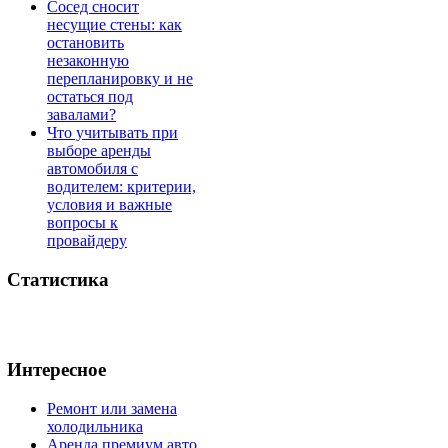
Сосед сносит
несущие стены: как
остановить
незаконную
перепланировку и не
остаться под
завалами?
Что учитывать при
выборе аренды
автомобиля с
водителем: критерии,
условия и важные
вопросы к
провайдеру
Статистика
Интересное
Ремонт или замена
холодильника
Аренда премиум авто