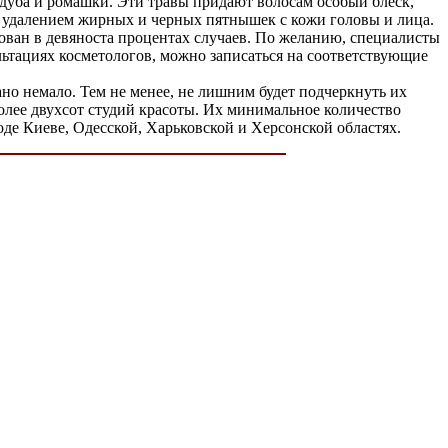
дуба и ромашки. Эти травы придают волосам особый блеск,
 удалением жирных и черных пятнышек с кожи головы и лица.
рован в девяноста процентах случаев. По желанию, специалисты
льтациях косметологов, можно записаться на соответствующие
о немало. Тем не менее, не лишним будет подчеркнуть их
олее двухсот студий красоты. Их минимальное количество
оде Киеве, Одесской, Харьковской и Херсонской областях.