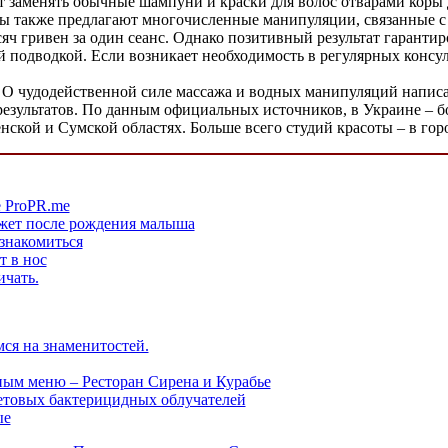
 заменять обычные шампуни и краски для волос отварами коры 
ы также предлагают многочисленные манипуляции, связанные с
яч гривен за один сеанс. Однако позитивный результат гаранти
ой подводкой. Если возникает необходимость в регулярных консу
О чудодейственной силе массажа и водных манипуляций написан
езультатов. По данным официальных источников, в Украине – б
нской и Сумской областях. Больше всего студий красоты – в гор
 ProPR.me
жет после рождения малыша
знакомиться
 в нос
чать.
ся на знаменитостей.
ым меню – Ресторан Сирена и Курабье
етовых бактерицидных облучателей
ые