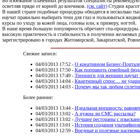
Во избежание плачевных результатов специалисты рекомендуют
осветляя пряди от корней до кончиков.
(см. сайт)
Студии красот
В нашей стране подобные процедуры обходятся в несколько тыс
научат правильно выбирать тени для глаз и пользоваться жидк
курсы по уходу за кожей лица, головы или, к примеру, ногтей.
В наше время большую популярность обретают спа-процедуры. 
высокую практичность и стабильность в получении желаемых р
зарегистрировано в городах Житомирской, Закарпатской, Ровне
Свежие записи:
04/03/2013 17:52
-
О креативном Бизнес-Портале
04/03/2013 17:50
-
Как поправить семейный бюд
04/03/2013 17:49
-
Тренинги для женщин научат 
04/03/2013 14:04
-
Квартирный спрос… не ударит
04/03/2013 14:03
-
Почему мы так любим сплетни
Более ранние:
04/03/2013 13:44
-
Идеальная внешность: равняем
04/03/2013 13:02
-
А нужна ли СМС рассылка?
04/03/2013 13:02
-
Лучшие рестораны с изысканн
04/03/2013 13:01
-
История создания ультрафиол
04/03/2013 12:59
-
Вредные и полезные насеком