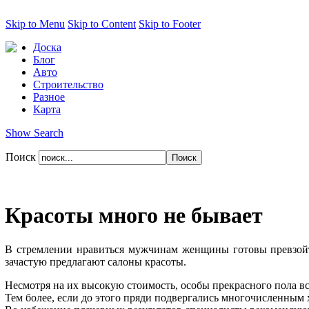
Skip to Menu
Skip to Content
Skip to Footer
Доска
Блог
Авто
Строительство
Разное
Карта
Show Search
Поиск
Красоты много не бывает
В стремлении нравиться мужчинам женщины готовы превзойти 
зачастую предлагают салоны красоты.
Несмотря на их высокую стоимость, особы прекрасного пола вс
Тем более, если до этого пряди подвергались многочисленным