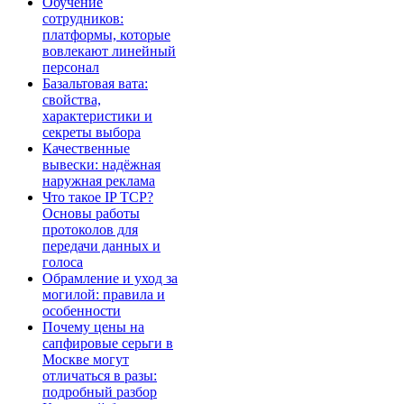
Обучение
сотрудников:
платформы, которые
вовлекают линейный
персонал
Базальтовая вата:
свойства,
характеристики и
секреты выбора
Качественные
вывески: надёжная
наружная реклама
Что такое IP TCP?
Основы работы
протоколов для
передачи данных и
голоса
Обрамление и уход за
могилой: правила и
особенности
Почему цены на
сапфировые серьги в
Москве могут
отличаться в разы:
подробный разбор