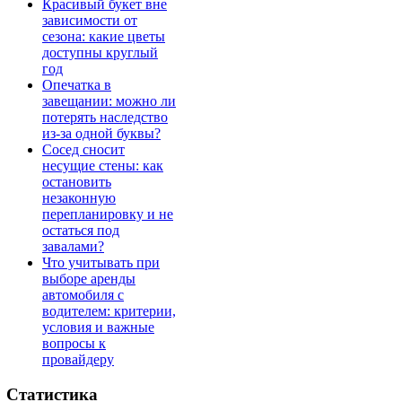
Красивый букет вне
зависимости от
сезона: какие цветы
доступны круглый
год
Опечатка в
завещании: можно ли
потерять наследство
из-за одной буквы?
Сосед сносит
несущие стены: как
остановить
незаконную
перепланировку и не
остаться под
завалами?
Что учитывать при
выборе аренды
автомобиля с
водителем: критерии,
условия и важные
вопросы к
провайдеру
Статистика