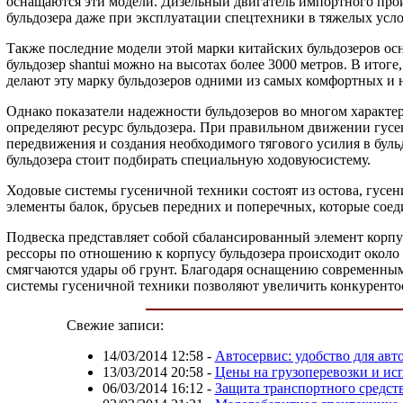
оснащаются эти модели. Дизельный двигатель импортного прои
бульдозера даже при эксплуатации спецтехники в тяжелых усло
Также последние модели этой марки китайских бульдозеров о
бульдозер shantui можно на высотах более 3000 метров. В итог
делают эту марку бульдозеров одними из самых комфортных и
Однако показатели надежности бульдозеров во многом характе
определяют ресурс бульдозера. При правильном движении гус
передвижения и создания необходимого тягового усилия в бул
бульдозера стоит подбирать специальную ходовуюсистему.
Ходовые системы гусеничной техники состоят из остова, гусе
элементы балок, брусьев передних и поперечных, которые сое
Подвеска представляет собой сбалансированный элемент корпус
рессоры по отношению к корпусу бульдозера происходит около
смягчаются удары об грунт. Благодаря оснащению современными
системы гусеничной техники позволяют увеличить конкурентос
Свежие записи:
14/03/2014 12:58
-
Автосервис: удобство для авт
13/03/2014 20:58
-
Цены на грузоперевозки и ис
06/03/2014 16:12
-
Защита транспортного средст