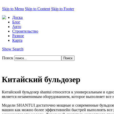
Skip to Menu
Skip to Content
Skip to Footer
Доска
Блог
Авто
Строительство
Разное
Карта
Show Search
Поиск
Китайский бульдозер
Китайский бульдозер shantui относится к универсальным и од
является незаменимым оборудованием, которое выполняет все 
Модели SHANTUI достаточно мощные и современные бульдозеры
машин как можно более эффективнейи быстрей выполнять все 