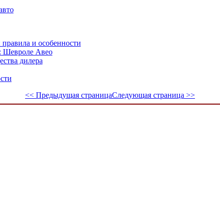
авто
 правила и особенности
: Шевроле Авео
ества дилера
ости
<< Предыдущая страница
Следующая страница >>