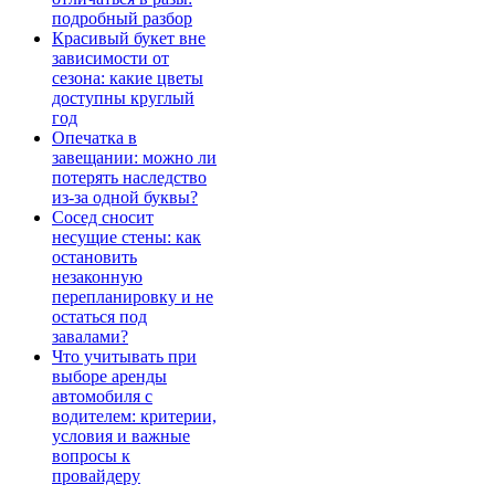
подробный разбор
Красивый букет вне
зависимости от
сезона: какие цветы
доступны круглый
год
Опечатка в
завещании: можно ли
потерять наследство
из-за одной буквы?
Сосед сносит
несущие стены: как
остановить
незаконную
перепланировку и не
остаться под
завалами?
Что учитывать при
выборе аренды
автомобиля с
водителем: критерии,
условия и важные
вопросы к
провайдеру