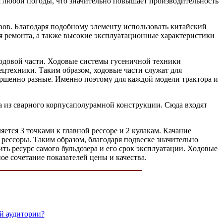
я любой погоды, что значительно повышает производительность
ов. Благодаря подобному элементу использовать китайский
для ремонта, а также высокие эксплуатационные характеристики
ходовой части. Ходовые системы гусеничной техники
цтехники. Таким образом, ходовые части служат для
ершенно разные. Именно поэтому для каждой модели трактора и
а из сварного корпусаполурамной конструкции. Сюда входят
ется 3 точками к главной рессоре и 2 кулакам. Качание
рессоры. Таким образом, благодаря подвеске значительно
ь ресурс самого бульдозера и его срок эксплуатации. Ходовые
е сочетание показателей цены и качества.
й аудитории?