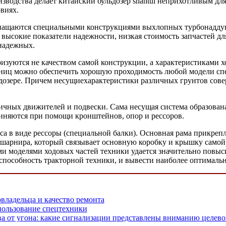
зводства делает китайский бульдозер shantui неприхотливым дл
виях.
снащаются специальными конструкциями выхлопных турбонаддув
е, высокие показатели надежности, низкая стоимость запчастей 
 надежных.
ризуются не качеством самой конструкции, а характеристиками 
ениц можно обеспечить хорошую проходимость любой модели спе
ьдозере. Причем несущиехарактеристики различных грунтов сов
ничных движителей и подвески. Сама несущая система образован
диняются при помощи кронштейнов, опор и рессоров.
а в виде рессоры (специальной балки). Основная рама прикрепля
 шарнира, который связывает основную коробку и крышку самой 
 моделями ходовых частей техники удается значительно повысит
пособность тракторной техники, и вывести наиболее оптимально
овладельца и качество ремонта
пользование спецтехники
ва от угона: какие сигнализации представлены вниманию целево