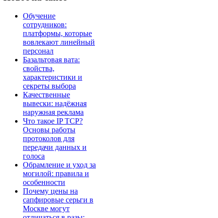
Обучение
сотрудников:
платформы, которые
вовлекают линейный
персонал
Базальтовая вата:
свойства,
характеристики и
секреты выбора
Качественные
вывески: надёжная
наружная реклама
Что такое IP TCP?
Основы работы
протоколов для
передачи данных и
голоса
Обрамление и уход за
могилой: правила и
особенности
Почему цены на
сапфировые серьги в
Москве могут
отличаться в разы: