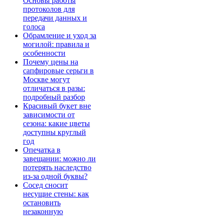
Основы работы
протоколов для
передачи данных и
голоса
Обрамление и уход за
могилой: правила и
особенности
Почему цены на
сапфировые серьги в
Москве могут
отличаться в разы:
подробный разбор
Красивый букет вне
зависимости от
сезона: какие цветы
доступны круглый
год
Опечатка в
завещании: можно ли
потерять наследство
из-за одной буквы?
Сосед сносит
несущие стены: как
остановить
незаконную