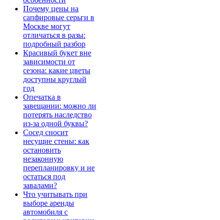
Почему цены на
сапфировые серьги в
Москве могут
отличаться в разы:
подробный разбор
Красивый букет вне
зависимости от
сезона: какие цветы
доступны круглый
год
Опечатка в
завещании: можно ли
потерять наследство
из-за одной буквы?
Сосед сносит
несущие стены: как
остановить
незаконную
перепланировку и не
остаться под
завалами?
Что учитывать при
выборе аренды
автомобиля с