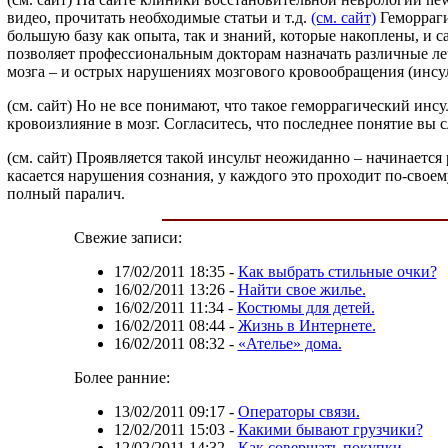
видео, прочитать необходимые статьи и т.д.
(см. сайт)
Геморраги
большую базу как опыта, так и знаний, которые накоплены, и
позволяет профессиональным докторам назначать различные ле
мозга – и острых нарушениях мозгового кровообращения (инсуль
(см. сайт)
Но не все понимают, что такое геморрагический инсул
кровоизлияние в мозг. Согласитесь, что последнее понятие вы 
(см. сайт)
Проявляется такой инсульт неожиданно – начинается р
касается нарушения сознания, у каждого это проходит по-своем
полный паралич.
Свежие записи:
17/02/2011 18:35
-
Как выбрать стильные очки?
16/02/2011 13:26
-
Найти свое жилье.
16/02/2011 11:34
-
Костюмы для детей.
16/02/2011 08:44
-
Жизнь в Интернете.
16/02/2011 08:32
-
«Ателье» дома.
Более ранние:
13/02/2011 09:17
-
Операторы связи.
12/02/2011 15:03
-
Какими бывают грузчики?
12/02/2011 14:32
-
Как совершать покупки.