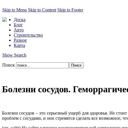
Skip to Menu
Skip to Content
Skip to Footer
Доска
Блог
Авто
Строительство
Разное
Карта
Show Search
Поиск
Болезни сосудов. Геморрагиче
Болезни сосудов – это серьезный ущерб для здоровья. Не стоит
проблем с сосудами, и они стремятся сделать все возможное, ч
(см. сайт)
На сайте клиники восстановительной неврологии newn