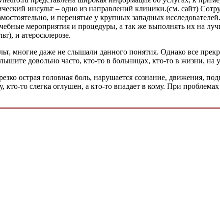
ческий инсульт – одно из направлений клиники.
(см. сайт)
Сотру
 самостоятельно, и перенятые у крупных западных исследовател
чебные мероприятия и процедуры, а так же выполнять их на лу
т), и атеросклерозе.
ьт, многие даже не слышали данного понятия. Однако все прекра
слышите довольно часто, кто-то в больницах, кто-то в жизни, на
езко острая головная боль, нарушается сознание, движения, под
у, кто-то слегка оглушен, а кто-то впадает в кому. При проблем