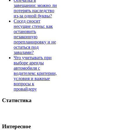
Опечатка в
завещании: можно ли
потерять наследство
из-за одной буквы?
Сосед сносит
несущие стены: как
остановить
незаконную
перепланировку и не
остаться под
завалами?
Что учитывать при
выборе аренды
автомобиля с
водителем: критерии,
условия и важные
вопросы к
провайдеру
Статистика
Интересное