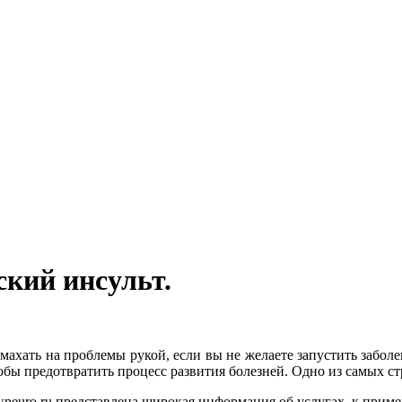
ский инсульт.
 махать на проблемы рукой, если вы не желаете запустить забо
тобы предотвратить процесс развития болезней. Одно из самых с
euro.ru представлена широкая информация об услугах, к пример