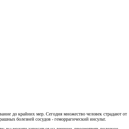
левание до крайних мер. Сегодня множество человек страдают от
трашных болезней сосудов - геморрагический инсульт.
у, вы можете записаться на лечение, просмотреть полезное