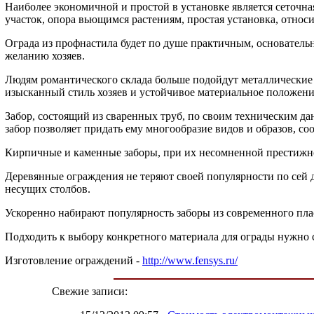
Наиболее экономичной и простой в установке является сеточна
участок, опора вьющимся растениям, простая установка, относ
Ограда из профнастила будет по душе практичным, основател
желанию хозяев.
Людям романтического склада больше подойдут металлические
изысканный стиль хозяев и устойчивое материальное положен
Забор, состоящий из сваренных труб, по своим техническим да
забор позволяет придать ему многообразие видов и образов, с
Кирпичные и каменные заборы, при их несомненной престижно
Деревянные ограждения не теряют своей популярности по сей де
несущих столбов.
Ускоренно набирают популярность заборы из современного пласт
Подходить к выбору конкретного материала для ограды нужно с
Изготовление ограждений -
http://www.fensys.ru/
Свежие записи: