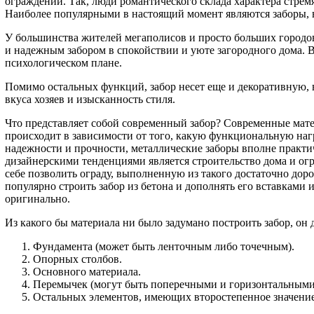
ограждений. Так, люди романтического склада характера стре
Наиболее популярными в настоящий момент являются заборы, в
У большинства жителей мегаполисов и просто больших городов
и надежным забором в спокойствии и уюте загородного дома. В
психологическом плане.
Помимо остальных функций, забор несет еще и декоративную, 
вкуса хозяев и изысканность стиля.
Что представляет собой современный забор? Современные матер
происходит в зависимости от того, какую функциональную нагр
надежности и прочности, металлические заборы вполне практ
дизайнерскими тенденциями является строительство дома и ог
себе позволить ограду, выполненную из такого достаточно дор
популярно строить забор из бетона и дополнять его вставками
оригинально.
Из какого бы материала ни было задумано построить забор, он 
Фундамента (может быть ленточным либо точечным).
Опорных столбов.
Основного материала.
Перемычек (могут быть поперечными и горизонтальным
Остальных элементов, имеющих второстепенное значение,