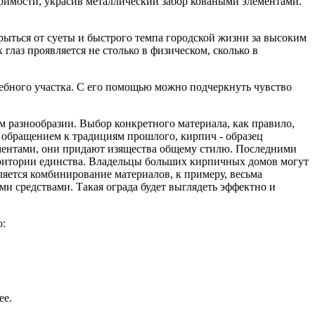
римости, украсив металлический забор коваными элементами.
ыться от суеты и быстрого темпа городской жизни за высоким
лаз проявляется не столько в физическом, сколько в
дебного участка. С его помощью можно подчеркнуть чувство
м разнообразии. Выбор конкретного материала, как правило,
я обращением к традициям прошлого, кирпич - образец
ементами, они придают изящества общему стилю. Последними
ерритории единства. Владельцы больших кирпичных домов могут
ляется комбинирование материалов, к примеру, весьма
и средствами. Такая ограда будет выглядеть эффектно и
о:
ее.