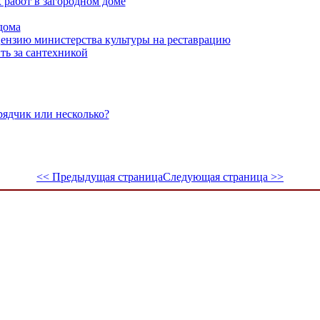
работ в загородном доме
дома
ензию министерства культуры на реставрацию
ть за сантехникой
рядчик или несколько?
<< Предыдущая страница
Следующая страница >>