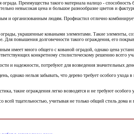
я ограда. Преимущества такого материала налицо - способность
ительно невысокая цена и большое разнообразие цветов и фактур
ьным и организованным людям. Профнастил отлично комбинирует
 ограды, украшенные коваными элементами. Такие элементы, со
ие. Для повышения долговечности такого ограждения, его покр
нным имеет много общего с кованой оградой, однако цена устан
оответствующих конкретному стилистическому решению всего уча
сти и надежности, потребуют для возведения значительных де
нь, однако нельзя забывать, что дерево требует особого ухода 
ика, такие ограждения легко возводятся и не требуют особого у
о всей тщательностью, учитывая не только общий стиль дома и 