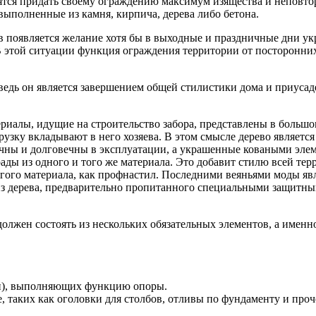
мятся придать своему ограждению максимум изящества и неповто
ыполненные из камня, кирпича, дерева либо бетона.
 появляется желание хотя бы в выходные и праздничные дни укр
 этой ситуации функция ограждения территории от посторонних г
ведь он является завершением общей стилистики дома и приуса
иалы, идущие на строительство забора, представлены в большо
узку вкладывают в него хозяева. В этом смысле дерево являетс
ичны и долговечны в эксплуатации, а украшенные коваными эл
рады из одного и того же материала. Это добавит стилю всей т
огого материала, как профнастил. Последними веяньями моды яв
 из дерева, предварительно пропитанного специальными защитным
должен состоять из нескольких обязательных элементов, а именн
и), выполняющих функцию опоры.
 таких как оголовки для столбов, отливы по фундаменту и проч