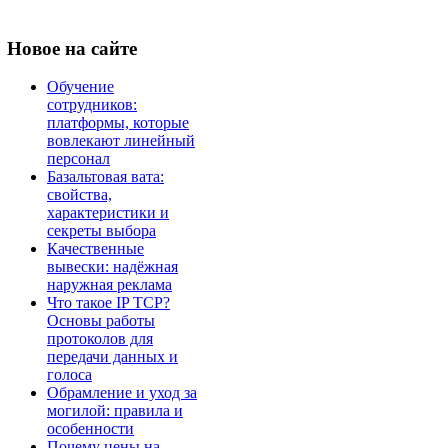
Новое
на сайте
Обучение
сотрудников:
платформы, которые
вовлекают линейный
персонал
Базальтовая вата:
свойства,
характеристики и
секреты выбора
Качественные
вывески: надёжная
наружная реклама
Что такое IP TCP?
Основы работы
протоколов для
передачи данных и
голоса
Обрамление и уход за
могилой: правила и
особенности
Почему цены на