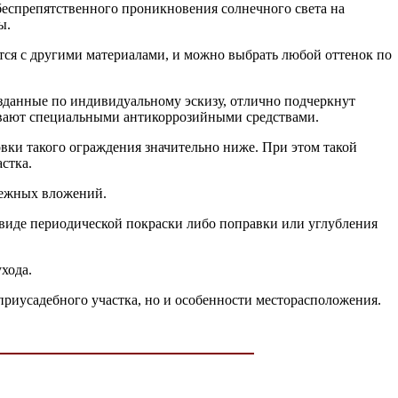
 беспрепятственного проникновения солнечного света на
ы.
ся с другими материалами, и можно выбрать любой оттенок по
зданные по индивидуальному эскизу, отлично подчеркнут
ывают специальными антикоррозийными средствами.
овки такого ограждения значительно ниже. При этом такой
стка.
нежных вложений.
в виде периодической покраски либо поправки или углубления
хода.
приусадебного участка, но и особенности месторасположения.