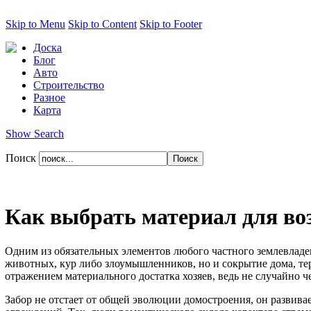
Skip to Menu
Skip to Content
Skip to Footer
Доска
Блог
Авто
Строительство
Разное
Карта
Show Search
Поиск
Как выбрать материал для во
Одним из обязательных элементов любого частного землевладен
животных, кур либо злоумышленников, но и сокрытие дома, тер
отражением материального достатка хозяев, ведь не случайно ч
Забор не отстает от общей эволюции домостроения, он развива