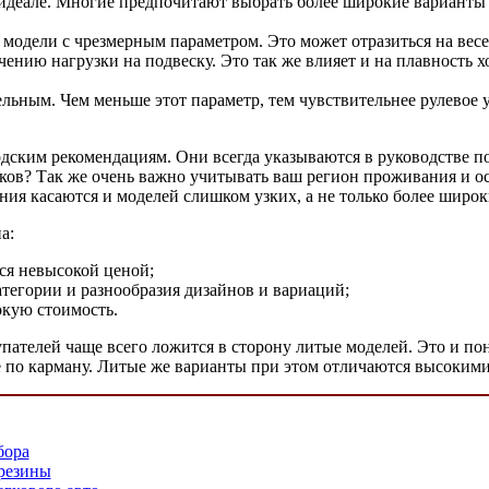
 идеале. Многие предпочитают выбрать более широкие варианты
модели с чрезмерным параметром. Это может отразиться на весе
ичению нагрузки на подвеску. Это так же влияет и на плавность
ьным. Чем меньше этот параметр, тем чувствительнее рулевое уп
дским рекомендациям. Они всегда указываются в руководстве по
ков? Так же очень важно учитывать ваш регион проживания и о
ния касаются и моделей слишком узких, а не только более широк
а:
ся невысокой ценой;
атегории и разнообразия дизайнов и вариаций;
окую стоимость.
ателей чаще всего ложится в сторону литые моделей. Это и пон
не по карману. Литые же варианты при этом отличаются высоким
бора
резины