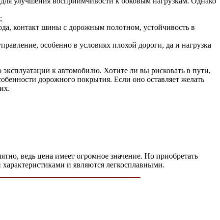
 для улучшения восприимчивости к боковым нагрузкам. Однако
;
 хода, контакт шины с дорожным полотном, устойчивость в
равление, особенно в условиях плохой дороги, да и нагрузка
 эксплуатации к автомобилю. Хотите ли вы рисковать в пути,
собенности дорожного покрытия. Если оно оставляет желать
их.
ятно, ведь цена имеет огромное значение. Но приобретать
и характеристиками и являются легкосплавными.