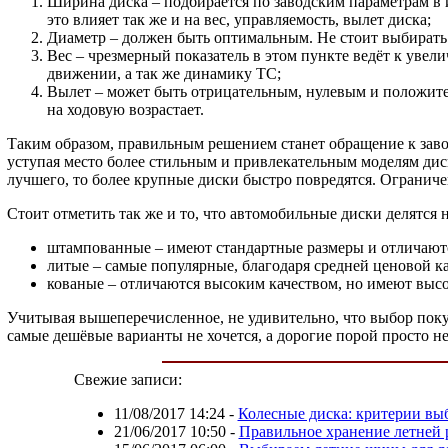
Ширина диска – подбирается по заводским параметрам в
это влияет так же и на вес, управляемость, вылет диска;
Диаметр – должен быть оптимальным. Не стоит выбирать 
Вес – чрезмерный показатель в этом пункте ведёт к увел
движении, а так же динамику ТС;
Вылет – может быть отрицательным, нулевым и положител
на ходовую возрастает.
Таким образом, правильным решением станет обращение к заво
уступая место более стильным и привлекательным моделям дис
лучшего, то более крупные диски быстро повредятся. Ограниче
Стоит отметить так же и то, что автомобильные диски делятся н
штампованные – имеют стандартные размеры и отличают
литые – самые популярные, благодаря средней ценовой к
кованые – отличаются высоким качеством, но имеют выс
Учитывая вышеперечисленное, не удивительно, что выбор покуп
самые дешёвые варианты не хочется, а дорогие порой просто 
Свежие записи:
11/08/2017 14:24
-
Колесные диска: критерии вы
21/06/2017 10:50
-
Правильное хранение летней 