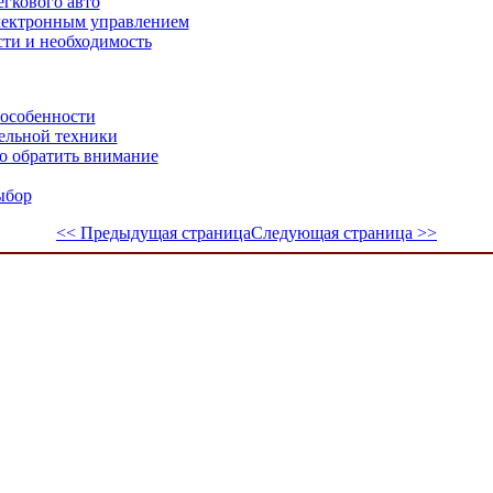
гкового авто
электронным управлением
сти и необходимость
 особенности
ельной техники
о обратить внимание
ыбор
<< Предыдущая страница
Следующая страница >>