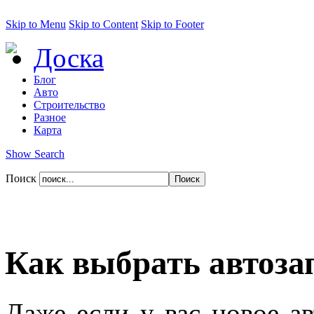
Skip to Menu
Skip to Content
Skip to Footer
Доска
Блог
Авто
Строительство
Разное
Карта
Show Search
Поиск
Как выбрать автоза
Даже если у вас новое ав