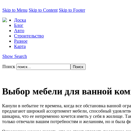
Skip to Menu
Skip to Content
Skip to Footer
Доска
Блог
Авто
Строительство
Разное
Карта
Show Search
Поиск
Выбор мебели для ванной ко
Канули в небытие те времена, когда все обстановка ванной ог
предлагают широкий ассортимент мебели, способный удовлетво
шикарна, что ее непременно хочется иметь у себя в жилище. Та
только отвечали вашим потребностям и желаниям, но и была ф