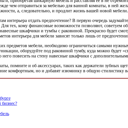
ньги, приобретая шикарную мебель и расставляя ее в не отремо
жде чем отправиться за мебелью для ванной комнаты, в ней жел
ности, а, следовательно, и продлит жизнь вашей новой мебели.
там интерьера отдать предпочтение? В первую очередь задумайт
. Для тех, кому финансовые возможности позволяют, советуем о
 навесные шкафчики и тумбы с раковиной. Прекрасно будет смот
етов интерьера для мебели зависят только лишь от предпочтени
льких предметов мебели, необходимо ограничиться самыми нужны
икации, оборудуйте под раковиной тумбу, куда можно будет «с
 него повесить на стену навесные шкафчики с дополнительными
аты, помните и об аксессуарах, таких как держатели зубных ще
ение комфортным, но и добавят изюминку в общую стилистику 
бурге
 бизнес?
ебель