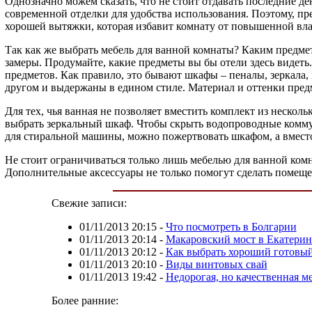
Однозначно можем сказать, что не стоит отдавать последние де
современной отделки для удобства использования. Поэтому, пре
хорошей вытяжки, которая избавит комнату от повышенной влаж
Так как же выбрать мебель для ванной комнаты? Каким предме
замеры. Продумайте, какие предметы вы бы отели здесь видеть
предметов. Как правило, это бывают шкафы – пеналы, зеркала,
другом и выдержаны в едином стиле. Материал и оттенки предм
Для тех, чья ванная не позволяет вместить комплект из неско
выбрать зеркальный шкаф. Чтобы скрыть водопроводные коммун
для стиральной машины, можно пожертвовать шкафом, а вместо
Не стоит ограничиваться только лишь мебелью для ванной комн
Дополнительные аксессуары не только помогут сделать помещ
Свежие записи:
01/11/2013 20:15
-
Что посмотреть в Болгарии
01/11/2013 20:14
-
Макаровский мост в Екатерин
01/11/2013 20:12
-
Как выбрать хороший готовый
01/11/2013 20:10
-
Виды винтовых свай
01/11/2013 19:42
-
Недорогая, но качественная м
Более ранние: