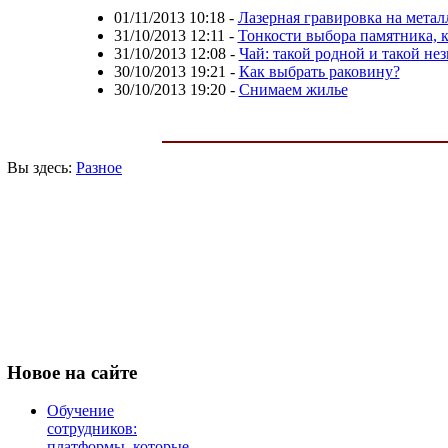
01/11/2013 10:18
-
Лазерная гравировка на метал
31/10/2013 12:11
-
Тонкости выбора памятника, 
31/10/2013 12:08
-
Чай: такой родной и такой не
30/10/2013 19:21
-
Как выбрать раковину?
30/10/2013 19:20
-
Снимаем жилье
Вы здесь:
Разное
Новое
на сайте
Обучение
сотрудников:
платформы, которые