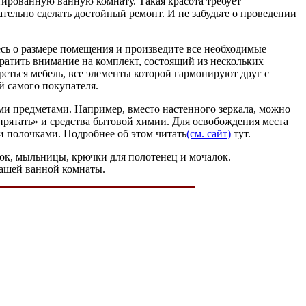
нтированную ванную комнату. Такая красота требует
ательно сделать достойный ремонт. И не забудьте о проведении
есь о размере помещения и произведите все необходимые
братить внимание на комплект, состоящий из нескольких
реться мебель, все элементы которой гармонируют друг с
й самого покупателя.
ми предметами. Например, вместо настенного зеркала, можно
прятать» и средства бытовой химии. Для освобождения места
 полочками. Подробнее об этом читать
(см. сайт)
тут.
ток, мыльницы, крючки для полотенец и мочалок.
вашей ванной комнаты.