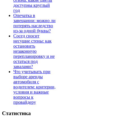
сезона: какие цветы
доступны круглый
год
Опечатка в
завещании: можно ли
потерять наследство
из-за одной буквы?
Сосед сносит
несущие стены: как
остановить
незаконную
перепланировку и не
остаться под
завалами?
Что учитывать при
выборе аренды
автомобиля с
водителем: критерии,
условия и важные
вопросы к
провайдеру
Статистика