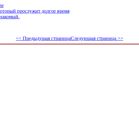
ле
который прослужит долгое время
знакомый.
<< Предыдущая страница
Следующая страница >>