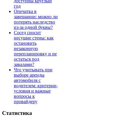
доступны круглый
год
Опечатка в
завещании: можно ли
потерять наследство
из-за одной буквы?
Сосед сносит
несущие стены: как
остановить
незаконную
перепланировку и не
остаться под
завалами?
Что учитывать при
выборе аренды
автомобиля с
водителем: критерии,
условия и важные
вопросы к
провайдеру
Статистика