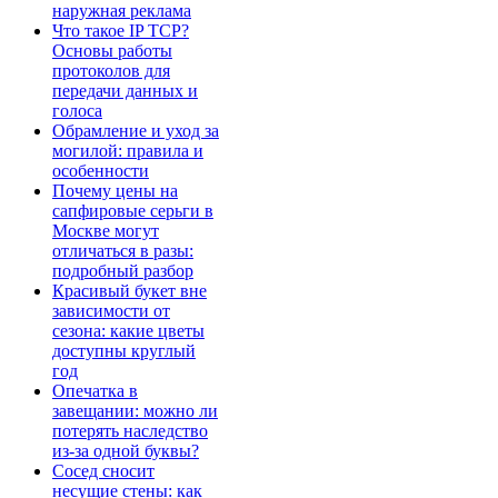
наружная реклама
Что такое IP TCP?
Основы работы
протоколов для
передачи данных и
голоса
Обрамление и уход за
могилой: правила и
особенности
Почему цены на
сапфировые серьги в
Москве могут
отличаться в разы:
подробный разбор
Красивый букет вне
зависимости от
сезона: какие цветы
доступны круглый
год
Опечатка в
завещании: можно ли
потерять наследство
из-за одной буквы?
Сосед сносит
несущие стены: как