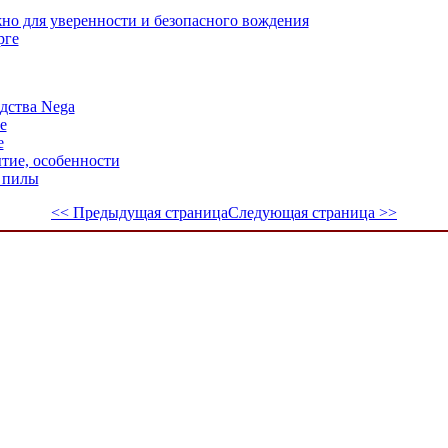
жно для уверенности и безопасного вождения
рге
дства Nega
е
е
тие, особенности
 пилы
<< Предыдущая страница
Следующая страница >>