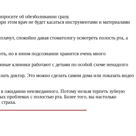
опросите об обезболивании сразу.
при этом врач не будет касаться инструментами и материалами
лачут, спокойно давая стоматологу осмотреть полость рта, а
ить, но в юном подсознании хранится очень много
менные клиники работают с детьми по особой схеме ненадолго
елать доктор. Это можно сделать самим дома или показать видео
м в ожидании неизведанного. Потому нельзя терпеть зубную
х проблемах с полостью рта. Более того, вы настолько
 страха.