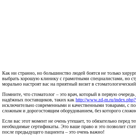
Как ни странно, но большинство людей боятся не только хирург
выбрать хорошую клинику с грамотными специалистами, но стра
морально настроят вас на приятный визит в стоматологический
Помните, что стоматолог – это врач, который в первую очеред
надёжных поставщиков, таких как
http://www.zd-m.ru/index.php
исключительно современными и качественными товарами, с помо
сложным и дорогостоящим оборудованием, без которого сложно
Если вас этот момент не очень утешает, то обязательно перед те
необходимые сертификаты. Это ваше право и это позволит стат
после предыдущего пациента – это очень важно!