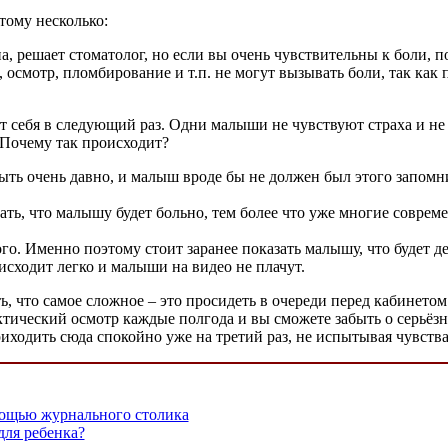
тому несколько:
, решает стоматолог, но если вы очень чувствительны к боли, п
 осмотр, пломбирование и т.п. не могут вызывать боли, так как 
т себя в следующий раз. Одни малыши не чувствуют страха и не п
 Почему так происходит?
ть очень давно, и малыш вроде бы не должен был этого запомн
вать, что малышу будет больно, тем более что уже многие совре
го. Именно поэтому стоит заранее показать малышу, что будет д
оисходит легко и малыши на видео не плачут.
, что самое сложное – это просидеть в очереди перед кабинето
тический осмотр каждые полгода и вы сможете забыть о серьёзны
иходить сюда спокойно уже на третий раз, не испытывая чувства
мощью журнального столика
ля ребенка?