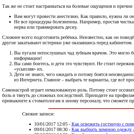
Так же не стоит настраиваться на болевые ощущения и причин 
Вам могут провести анестезию. Как правило, нужна ли она
Не все процедуры болезненны. Например, простая чистка,
нерва или травмировать десну.
Сложнее всего подготовить ребёнка. Неизвестно, как он поведё
другие закатывают истерики уже оказавшись перед кабинетом.
Вы пугали непослушных чад зубным врачом. Это могло бы
информации!
Вы сами боитесь, и дети это чувствуют. Не стоит пережи
«усыпляя» их.
Дети не знают, чего ожидать и потому боятся неизведанно
из Интернета. Главное – выбрать те варианты, где всё пр
Самонастрой играет немаловажную роль. Потому стоит осознать
боль и тянуть до сложных последствий. Приходите на профилак
привыкните к стоматологам и иному персоналу, что сможете пр
Свежие записи:
10/01/2017 12:05
-
Как освежить гостиную с по
09/01/2017 08:30
-
Как выбрать зимнюю одежду д