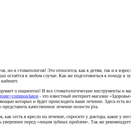
ов, но и стоматологов! Это относится, как к детям, так и к взр
х остаётся в любом случае. Как же подготовиться к походу к з
 кабинет.
ь думает о пациентах! И все стоматологические инструменты и м
?route=common/latest
- это известный интернет-магазин «Здоровье
щью которых и будет происходить ваше лечение. Здесь есть всё
 представить качественное лечение полости рта.
м, как сесть в кресло на лечение, спросите у доктора, какое у не
ь увереннее перед «лицом зубных проблем». Так же рекомендуетс