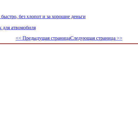
быстро, без хлопот и за хорошие деньги
 для атвомобиля
<< Предыдущая страница
Следующая страница >>