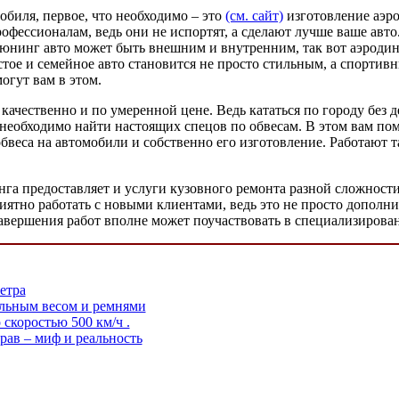
обиля, первое, что необходимо – это
(см. сайт)
изготовление аэрод
профессионалам, ведь они не испортят, а сделают лучше ваше ав
Тюнинг авто может быть внешним и внутренним, так вот аэроди
простое и семейное авто становится не просто стильным, а спор
огут вам в этом.
качественно и по умеренной цене. Ведь кататься по городу без 
 необходимо найти настоящих спецов по обвесам. В этом вам по
бвеса на автомобили и собственно его изготовление. Работают 
а предоставляет и услуги кузовного ремонта разной сложности,
ятно работать с новыми клиентами, ведь это не просто дополни
завершения работ вполне может поучаствовать в специализирова
етра
альным весом и ремнями
скоростью 500 км/ч .
рав – миф и реальность