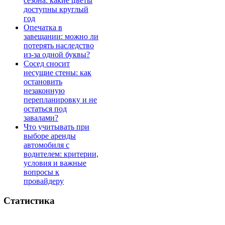
сезона: какие цветы
доступны круглый
год
Опечатка в
завещании: можно ли
потерять наследство
из-за одной буквы?
Сосед сносит
несущие стены: как
остановить
незаконную
перепланировку и не
остаться под
завалами?
Что учитывать при
выборе аренды
автомобиля с
водителем: критерии,
условия и важные
вопросы к
провайдеру
Статистика