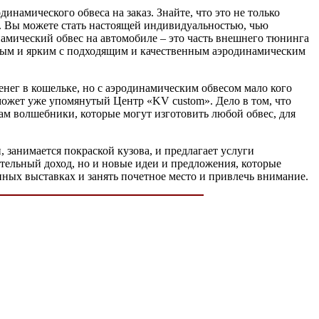
инамического обвеса на заказ. Знайте, что это не только
то. Вы можете стать настоящей индивидуальностью, чью
намический обвес на автомобиле – это часть внешнего тюнинга
тивным и ярким с подходящим и качественным аэродинамическим
денег в кошельке, но с аэродинамическим обвесом мало кого
может уже упомянутый Центр «KV custom». Дело в том, что
там волшебники, которые могут изготовить любой обвес, для
 занимается покраской кузова, и предлагает услуги
тельный доход, но и новые идеи и предложения, которые
нных выставках и занять почетное место и привлечь внимание.