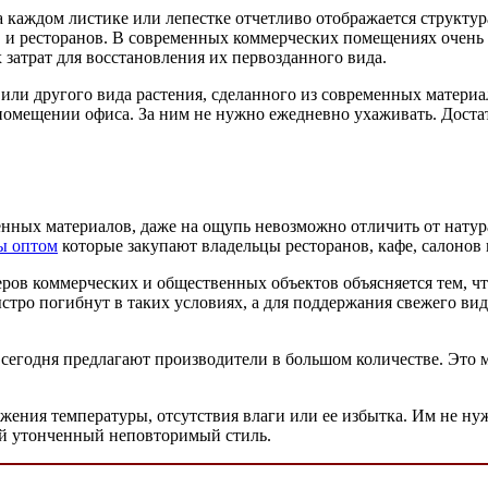
а каждом листике или лепестке отчетливо отображается структу
 и ресторанов. В современных коммерческих помещениях очень 
затрат для восстановления их первозданного вида.
ли другого вида растения, сделанного из современных материал
 помещении офиса. За ним не нужно ежедневно ухаживать. Доста
нных материалов, даже на ощупь невозможно отличить от натура
ы оптом
которые закупают владельцы ресторанов, кафе, салонов
ов коммерческих и общественных объектов объясняется тем, что
стро погибнут в таких условиях, а для поддержания свежего ви
е сегодня предлагают производители в большом количестве. Это 
ения температуры, отсутствия влаги или ее избытка. Им не нуж
ый утонченный неповторимый стиль.