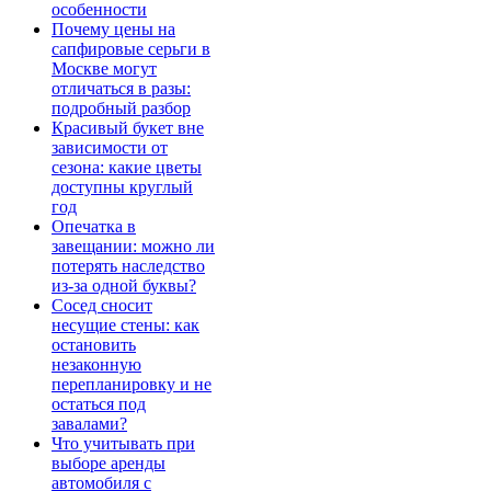
особенности
Почему цены на
сапфировые серьги в
Москве могут
отличаться в разы:
подробный разбор
Красивый букет вне
зависимости от
сезона: какие цветы
доступны круглый
год
Опечатка в
завещании: можно ли
потерять наследство
из-за одной буквы?
Сосед сносит
несущие стены: как
остановить
незаконную
перепланировку и не
остаться под
завалами?
Что учитывать при
выборе аренды
автомобиля с