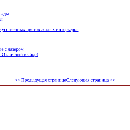
ежды
ры
кусственных цветов жилых интерьеров
е с лазером
 Отличный выбор!
<< Предыдущая страница
Следующая страница >>