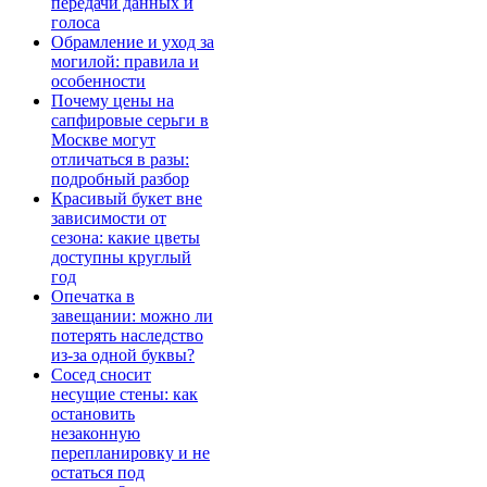
передачи данных и
голоса
Обрамление и уход за
могилой: правила и
особенности
Почему цены на
сапфировые серьги в
Москве могут
отличаться в разы:
подробный разбор
Красивый букет вне
зависимости от
сезона: какие цветы
доступны круглый
год
Опечатка в
завещании: можно ли
потерять наследство
из-за одной буквы?
Сосед сносит
несущие стены: как
остановить
незаконную
перепланировку и не
остаться под