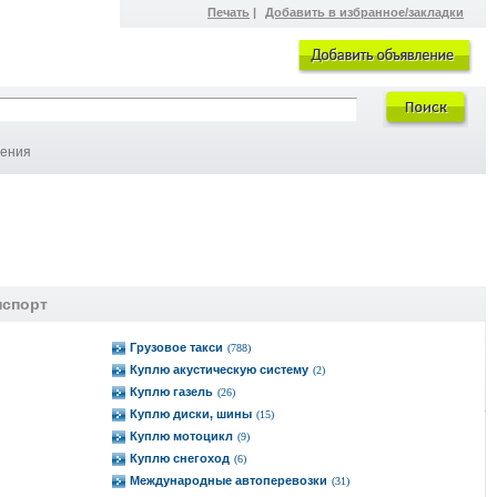
Печать
|
Добавить в избранное/закладки
ления
нспорт
Грузовое такси
(788)
Куплю акустическую систему
(2)
Куплю газель
(26)
Куплю диски, шины
(15)
Куплю мотоцикл
(9)
Куплю снегоход
(6)
Международные автоперевозки
(31)