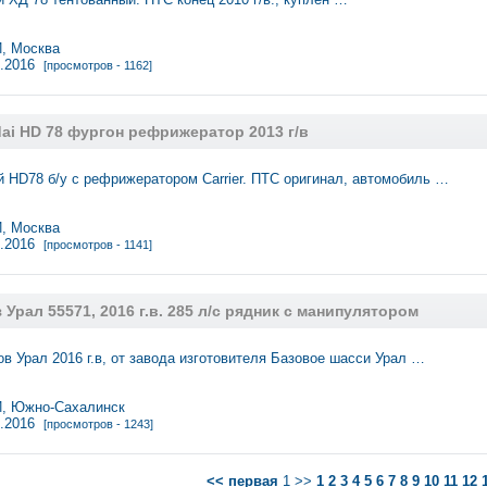
 Москва
0.2016
[просмотров - 1162]
ai HD 78 фургон рефрижератор 2013 г/в
 HD78 б/у с рефрижератором Carrier. ПТС оригинал, автомобиль …
 Москва
0.2016
[просмотров - 1141]
Урал 55571, 2016 г.в. 285 л/с рядник с манипулятором
в Урал 2016 г.в, от завода изготовителя Базовое шасси Урал …
 Южно-Сахалинск
8.2016
[просмотров - 1243]
<< первая
1 >>
1
2
3
4
5
6
7
8
9
10
11
12