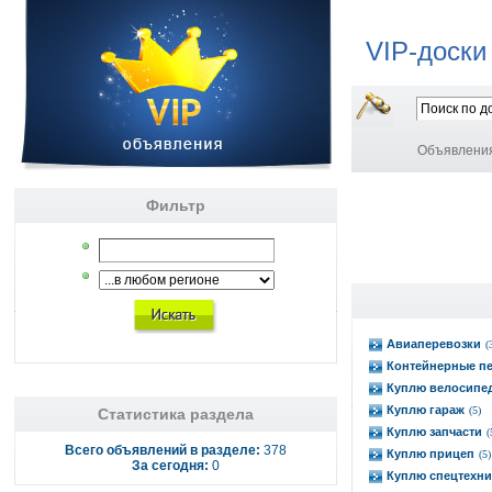
VIP-доски
Объявлени
Фильтр
Авиаперевозки
(
Контейнерные п
Куплю велосипе
Куплю гараж
(5)
Статистика раздела
Куплю запчасти
(
Всего объявлений в разделе:
378
Куплю прицеп
(5)
За сегодня:
0
Куплю спецтехни