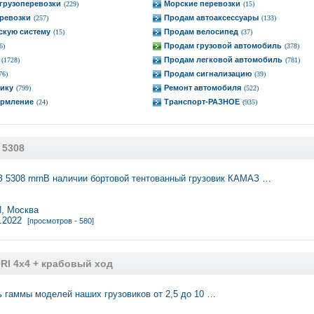
грузоперевозки
Морские перевозки
(229)
(15)
ревозки
Продам автоаксессуары
(257)
(133)
скую систему
Продам велосипед
(15)
(37)
Продам грузовой автомобиль
6)
(378)
Продам легковой автомобиль
(1728)
(781)
Продам сигнализацию
76)
(39)
ику
Ремонт автомобиля
(799)
(522)
рмление
Транспорт-РАЗНОЕ
(24)
(935)
 5308
 5308 rnrnВ наличии бортовой тентованный грузовик КАМАЗ …
 Москва
1.2022
[просмотров - 580]
RI 4х4 + крабовый ход
 гаммы моделей наших грузовиков от 2,5 до 10 …