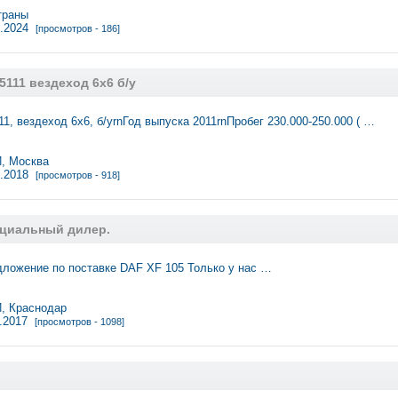
траны
9.2024
[просмотров - 186]
5111 вездеход 6х6 б/у
1, вездеход 6х6, б/уrnГод выпуска 2011rnПробег 230.000-250.000 ( …
 Москва
2.2018
[просмотров - 918]
циальный дилер.
ложение по поставке DAF XF 105 Только у нас …
 Краснодар
1.2017
[просмотров - 1098]