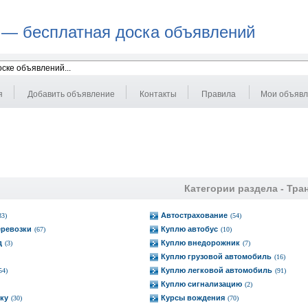
 — бесплатная доска объявлений
я
Добавить объявление
Контакты
Правила
Мои объяв
Категории раздела -
Тра
Автострахование
33)
(54)
еревозки
Куплю автобус
(67)
(10)
д
Куплю внедорожник
(3)
(7)
Куплю грузовой автомобиль
(16)
Куплю легковой автомобиль
54)
(91)
Куплю сигнализацию
(2)
ку
Курсы вождения
(30)
(70)