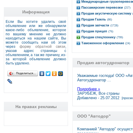
Международные грузоперевоз
Пассажирские перевозки
(257)
Информация
Продам акустическую систему
Продам Газель
(86)
Если Вы хотите удалить своё
Продам запчасти
объявление или же обнаружили
(1728)
какое-либо объявление, которое
Продам прицеп
(76)
по вашему мнению не должно
Продам спецтехнику
(799)
находиться на нашем сайте, Вы
можете сообщить нам об этом
Таможенное оформление
(24)
через
форму обратной связи
,
указав адрес страницы с
объявлением, а так же причину, из-
за которой объявление должно
Продаю автогудронатор
быть удалено.
Поделиться…
Уважаемые господа! ООО «Авт
Автогудронатор …
Подробнее »
ЗАРУБЕЖ, Все страны
Добавлено - 25.07.2012
[просмо
На правах рекламы
ООО "Автодор"
Компанией "Автодор" осущест