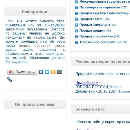
Международные грузоперевоз
Пассажирские перевозки
(257)
Информация
Продам акустическую систему
Продам Газель
(86)
Если Вы хотите удалить своё
Продам запчасти
объявление или же обнаружили
(1728)
какое-либо объявление, которое
Продам прицеп
(76)
по вашему мнению не должно
Продам спецтехнику
(799)
находиться на нашем сайте, Вы
можете сообщить нам об этом
Таможенное оформление
(24)
через
форму обратной связи
,
указав адрес страницы с
объявлением, а так же причину, из-
за которой объявление должно
Меняю автокран на легко
быть удалено.
Поделиться…
Продам или обменяю на легков
Подробнее »
ГОРОДА РОССИИ, Казань
Добавлено - 10.10.2014
[просмо
На правах рекламы
обменяю авто
обменяю тойоту спринтер мари