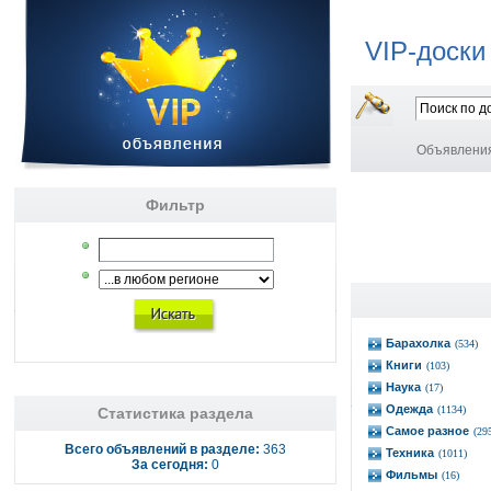
VIP-доски
Объявлени
Фильтр
Барахолка
(534)
Книги
(103)
Наука
(17)
Одежда
(1134)
Статистика раздела
Самое разное
(29
Всего объявлений в разделе:
363
Техника
(1011)
За сегодня:
0
Фильмы
(16)