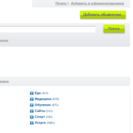
Печать
|
Добавить в избранное/закладки
ления
зное
Еда
(415)
Медицина
(679)
Обучение
(875)
Сайты
(512)
Спорт
(343)
Услуги
(5981)