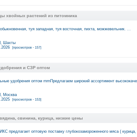
цы хвойных растений из питомника
 обыкновенная, туя западная, туя восточная, пихта, можжевельник. …
, Шахты
2.2026
[просмотров - 157]
добрения и СЗР оптом
ьные удобрения оптом rnrnПредлагаем широкий ассортимент высококач
 Москва
0.2025
[просмотров - 153]
вядина, свинина, курица, низкие цены
КС предлагает оптовую поставку глубокозамороженного мяса ( курица