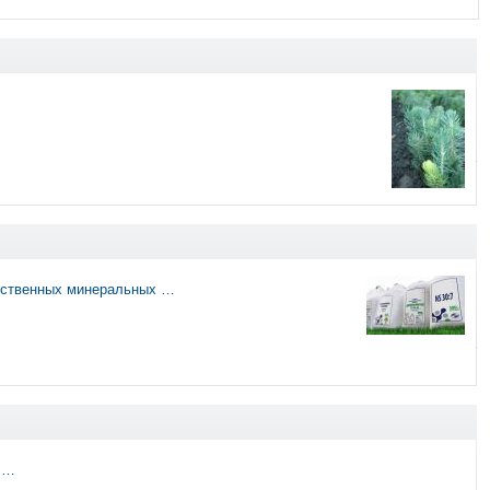
ественных минеральных …
, …