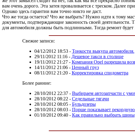
же этот замысел сходит на нет, так как мы все прекрасно пони
вам очень дорого. Эта затея проваливается с треском. Далее п
Однако здесь гарантии вам точно никто не даст.
Что же тогда остается? Что же выбрать? Нужно идти к тому мас
документы, подтверждающие законность своей деятельности. Та
для автомобиля должны быть подлинными. Тогда ремонт будет
Свежие записи:
04/12/2012 18:53
-
Тонкости выкупа автомобиля.
29/11/2012 11:16
-
Дешевое такси в столице
19/11/2012 21:27
-
Компания Opel разрешила во
14/11/2012 21:06
-
Ценный груз
08/11/2012 21:20
-
Корректировка спидометра
Более ранние:
28/10/2012 22:37
-
Выбираем автозапчасти с умо
28/10/2012 08:22
-
Седельные тягачи
28/10/2012 08:05
-
Бульдозеры
28/10/2012 08:03
-
Порше показывает рекордную 
01/10/2012 09:40
-
Как правильно выбрать шины