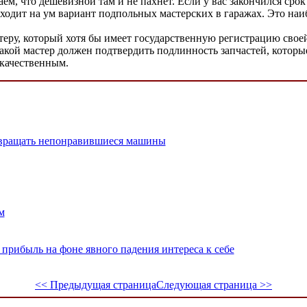
маем, что дешевизной там и не пахнет. Если у вас закончился ср
риходит на ум вариант подпольных мастерских в гаражах. Это на
теру, который хотя бы имеет государственную регистрацию своей
кой мастер должен подтвердить подлинность запчастей, которые
 качественным.
звращать непонравившиеся машины
м
прибыль на фоне явного падения интереса к себе
<< Предыдущая страница
Следующая страница >>