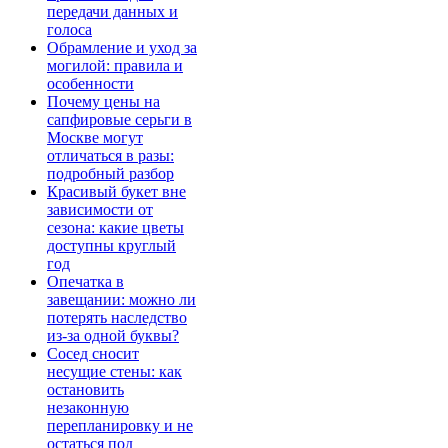
передачи данных и
голоса
Обрамление и уход за
могилой: правила и
особенности
Почему цены на
сапфировые серьги в
Москве могут
отличаться в разы:
подробный разбор
Красивый букет вне
зависимости от
сезона: какие цветы
доступны круглый
год
Опечатка в
завещании: можно ли
потерять наследство
из-за одной буквы?
Сосед сносит
несущие стены: как
остановить
незаконную
перепланировку и не
остаться под