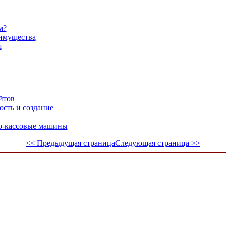
м?
еимущества
я
йтов
сть и создание
о-кассовые машины
<< Предыдущая страница
Следующая страница >>