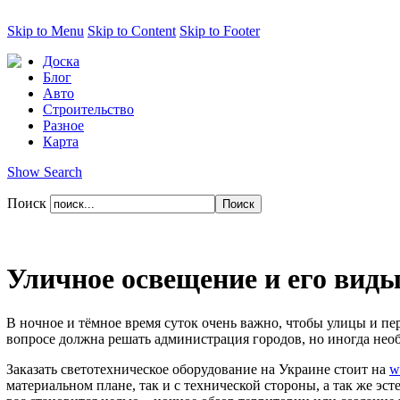
Skip to Menu
Skip to Content
Skip to Footer
Доска
Блог
Авто
Строительство
Разное
Карта
Show Search
Поиск
Уличное освещение и его вид
В ночное и тёмное время суток очень важно, чтобы улицы и пе
вопросе должна решать администрация городов, но иногда необ
Заказать светотехническое оборудование на Украине стоит на
w
материальном плане, так и с технической стороны, а так же эс