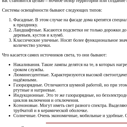
вас становится целью – ночное обзор территории или создание 
Системы освещённости бывают следующих типов:
Фасадные. В этом случае на фасаде дома крепятся специ
к празднику.
Ландшафтные. Касаются подсветки не только дорожки до 
деревьев, кустов и клумб.
Классические уличные. Носят более функциональное значе
количество улочки.
Что касается самих источников света, то они бывают:
Накаливания. Такие лампы делятся на те, в которых нагр
сроком службы.
Люминесцентные. Характеризуются высокой светоотдачей
надёжными.
Газоразрядные. Отличаются шумной работой, но при этом
ртутные и натриевые.
Индукционные. Это те же газоразрядные, но безэлектрод
циклов включения и отключения.
Ксеноновые. Могут иметь свет разного спектра. Выделяю
трубчатой и в керамической оболочке.
Солнечные. Очень экономичные, мобильные и удобные. Од