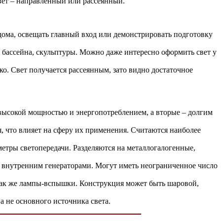
свет – направленный или рассеянный.
дома, освещать главный вход или демонстрировать подготовку
 бассейна, скульптуры. Можно даже интересно оформить свет у
о. Свет получается рассеянным, зато видно достаточное
я высокой мощностью и энергопотреблением, а вторые – долгим
 что влияет на сферу их применения. Считаются наиболее
етры светопередачи. Разделяются на металлогалогенные,
и внутренним генераторами. Могут иметь неограниченное число
 так же лампы-вспышки. Конструкция может быть шаровой,
 не основного источника света.