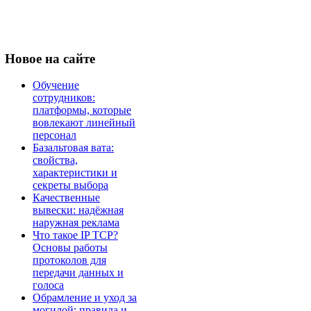
Новое
на сайте
Обучение
сотрудников:
платформы, которые
вовлекают линейный
персонал
Базальтовая вата:
свойства,
характеристики и
секреты выбора
Качественные
вывески: надёжная
наружная реклама
Что такое IP TCP?
Основы работы
протоколов для
передачи данных и
голоса
Обрамление и уход за
могилой: правила и