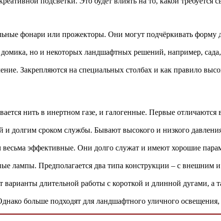
креативной подсветки. Это будет влиять на то, какой требуется 
альные фонари или прожекторы. Они могут подчёркивать форму 
домика, но и некоторых ландшафтных решений, например, сада,
ние. Закрепляются на специальных столбах и как правило высок
евается нить в инертном газе, и галогенные. Первые отличаютс
 и долгим сроком службы. Бывают высокого и низкого давления,
 весьма эффективные. Они долго служат и имеют хорошие парам
ные лампы. Предполагается два типа конструкции – с внешним 
т варианты длительной работы с короткой и длинной дугами, а
нако больше подходят для ландшафтного уличного освещения, а