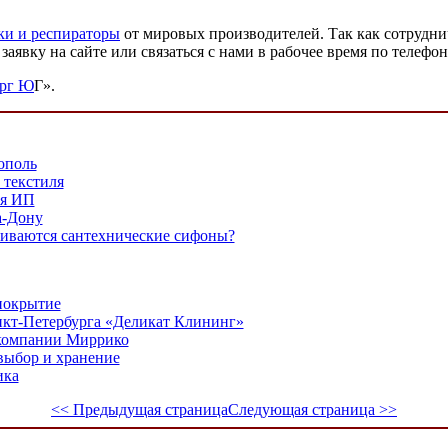
ки и респираторы
от мировых производителей. Так как сотруднич
заявку на сайте или связаться с нами в рабочее время по телефон
рг Ю
Г».
ополь
 текстиля
ля ИП
а-Дону
ливаются сантехнические сифоны?
покрытие
нкт-Петербурга «Деликат Клининг»
компании Миррико
выбор и хранение
ика
<< Предыдущая страница
Следующая страница >>