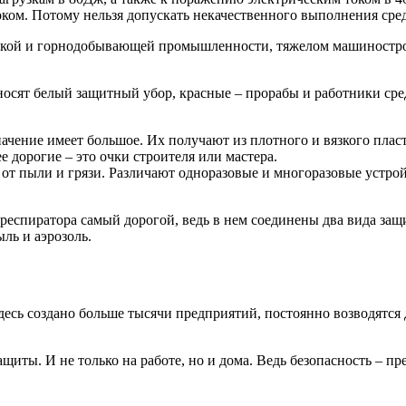
оком. Потому нельзя допускать некачественного выполнения сре
ческой и горнодобывающей промышленности, тяжелом машиностро
носят белый защитный убор, красные – прорабы и работники сред
начение имеет большое. Их получают из плотного и вязкого плас
 дорогие – это очки строителя или мастера.
от пыли и грязи. Различают одноразовые и многоразовые устро
респиратора самый дорогой, ведь в нем соединены два вида защ
ль и аэрозоль.
десь создано больше тысячи предприятий, постоянно возводятся 
щиты. И не только на работе, но и дома. Ведь безопасность – пр