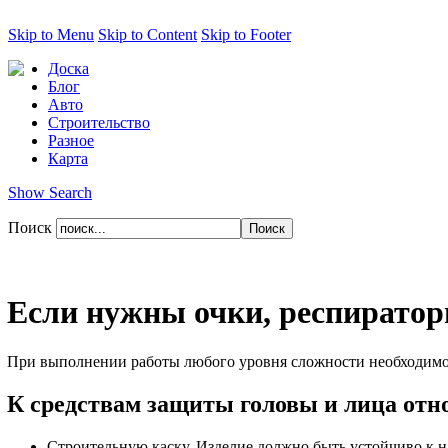
Skip to Menu
Skip to Content
Skip to Footer
Доска
Блог
Авто
Строительство
Разное
Карта
Show Search
Поиск
Если нужны очки, респиратор
При выполнении работы любого уровня сложности необходимо с
К средствам защиты головы и лица отн
Строительную каску. Изделие должно быть устойчиво к н