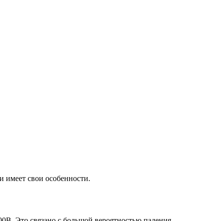
и имеет свои особенности.
00В. Это связано с большой вероятностью падения