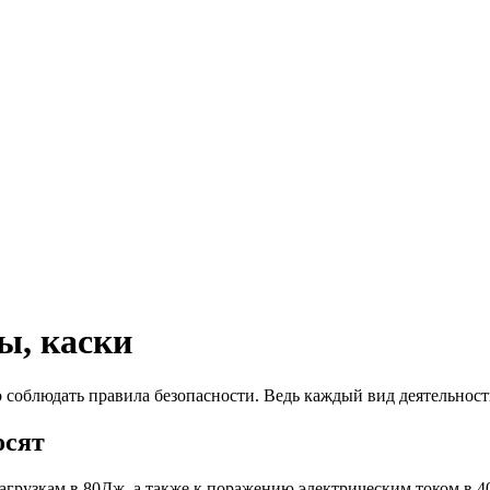
ы, каски
облюдать правила безопасности. Ведь каждый вид деятельност
осят
агрузкам в 80Дж, а также к поражению электрическим током в 4