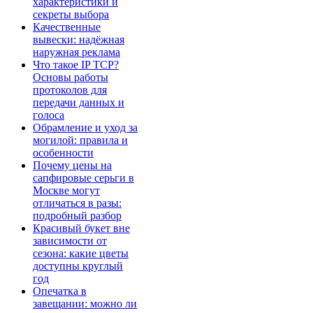
характеристики и
секреты выбора
Качественные
вывески: надёжная
наружная реклама
Что такое IP TCP?
Основы работы
протоколов для
передачи данных и
голоса
Обрамление и уход за
могилой: правила и
особенности
Почему цены на
сапфировые серьги в
Москве могут
отличаться в разы:
подробный разбор
Красивый букет вне
зависимости от
сезона: какие цветы
доступны круглый
год
Опечатка в
завещании: можно ли