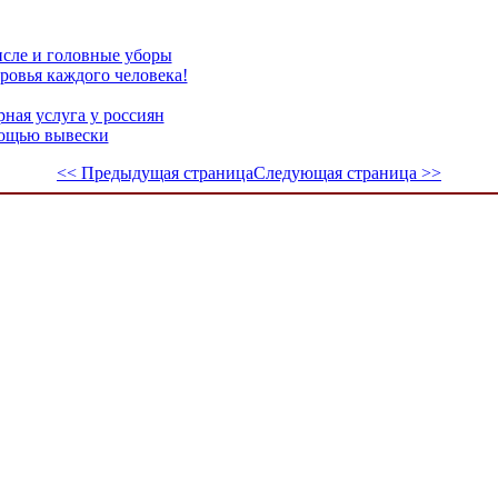
числе и головные уборы
оровья каждого человека!
ная услуга у россиян
мощью вывески
<< Предыдущая страница
Следующая страница >>