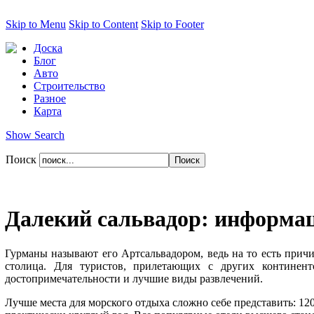
Skip to Menu
Skip to Content
Skip to Footer
Доска
Блог
Авто
Строительство
Разное
Карта
Show Search
Поиск
Далекий сальвадор: информа
Гурманы называют его Артсальвадором, ведь на то есть причи
столица. Для туристов, прилетающих с других континенто
достопримечательности и лучшие виды развлечений.
Лучше места для морского отдыха сложно себе представить: 1