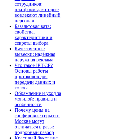
сотрудников:
платформы, которые
вовлекают линейный
персонал
Базальтовая вата:
свойства,
характеристики и
секреты выбора
Качественные
вывески: надёжная
наружная реклама
Что такое IP TCP?
Основы работы
протоколов для
передачи данных и
голоса
Обрамление и уход за
могилой: правила и
особенности
Почему цены на
сапфировые серьги в
Москве могут
отличаться в разы:
подробный разбор
Красивый букет вне