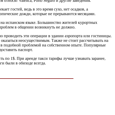
тносят Valenca, Porto Seguro и другие заведения.
кает гостей, ведь в это время сухо, нет осадков, а
ропические дожди, которые не прерываются месяцами.
 на испанском языке. Большинство жителей курортных
 проблем в общении возникнуть не должно.
о проводить эти операции в здании аэропорта или гостиницы.
т оказаться неосуществимым. Также не стоит рассчитывать на
я в подобной проблемой на собственном опыте. Популярные
доставить паспорт.
ь по 1$. При аренде такси тарифы лучше узнавать заранее,
ги были в обиходе всегда.