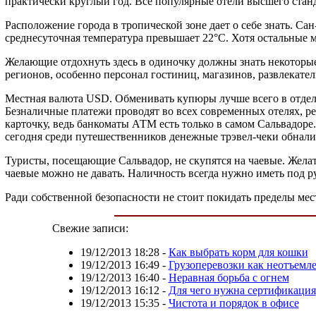
практически круглый год. Все популярные отели высшего станд
Расположение города в тропической зоне дает о себе знать. Сан
среднесуточная температура превышает 22°С. Хотя остальные 
Желающие отдохнуть здесь в одиночку должны знать некоторые
регионов, особенно персонал гостиниц, магазинов, развлекате
Местная валюта USD. Обменивать купюры лучше всего в отделе
Безналичные платежи проводят во всех современных отелях, ре
карточку, ведь банкоматы АТМ есть только в самом Сальвадоре
сегодня среди путешественников денежные трэвел-чеки обнали
Туристы, посещающие Сальвадор, не скупятся на чаевые. Желат
чаевые можно не давать. Наличность всегда нужно иметь под р
Ради собственной безопасности не стоит покидать пределы мес
Свежие записи:
19/12/2013 18:28
-
Как выбрать корм для кошки
19/12/2013 16:49
-
Грузоперевозки как неотъемл
19/12/2013 16:40
-
Неравная борьба с огнем
19/12/2013 16:12
-
Для чего нужна сертификация
19/12/2013 15:35
-
Чистота и порядок в офисе