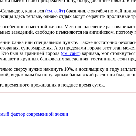
арта имеют свою прибрежную зону, оборудованные пляжи. К ним о
-Сальвадор, как и вся
(см. сайт)
бразилия, с октября по май привле
месяцы здесь теплые, однако отдых могут омрачить проливные т
 особенности местной жизни. Местное население разговаривает
льных заведений, свободно изъясняются на английском, поэтому
нии банка или специальном пункте. Также достаточно безопасн
сторанах, супермаркетах. А за пределами города этот этап може
. Кто был за границей города
(см. сайт)
варшава, мог столкнутьс
чивают в крупных банковских заведениях, гостиницах, если пре
ельно сверху нужно накинуть 10%, а носильщику и гиду заплатит
укой, ведь каким бы популярным банковский расчет ни был, день
та временного проживания в позднее время суток.
емый фактор современной жизни