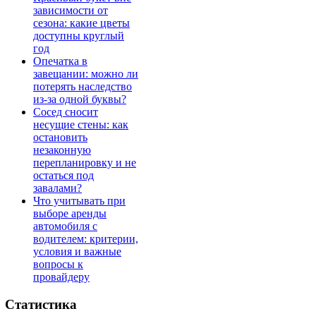
зависимости от
сезона: какие цветы
доступны круглый
год
Опечатка в
завещании: можно ли
потерять наследство
из-за одной буквы?
Сосед сносит
несущие стены: как
остановить
незаконную
перепланировку и не
остаться под
завалами?
Что учитывать при
выборе аренды
автомобиля с
водителем: критерии,
условия и важные
вопросы к
провайдеру
Статистика