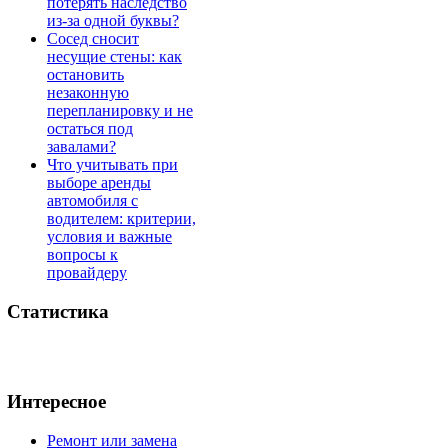
потерять наследство
из-за одной буквы?
Сосед сносит
несущие стены: как
остановить
незаконную
перепланировку и не
остаться под
завалами?
Что учитывать при
выборе аренды
автомобиля с
водителем: критерии,
условия и важные
вопросы к
провайдеру
Статистика
Интересное
Ремонт или замена