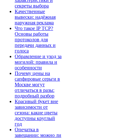
характеристики и
секреты выбора
Качественные
вывески: надёжная
наружная реклама
Что такое IP TCP?
Основы работы
протоколов для
передачи данных и
голоса
Обрамление и уход за
могилой: правила и
особенности
Почему цены на
сапфировые серьги в
Москве могут
отличаться в разы:
подробный разбор
Красивый букет вне
зависимости от
сезона: какие цветы
доступны круглый
год
Опечатка в
завещании: можно ли