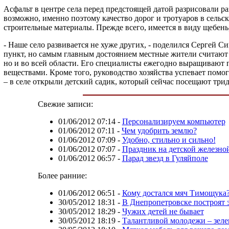
Асфальт в центре села перед предстоящей датой разрисовали р
возможно, именно поэтому качество дорог и тротуаров в сельс
строительные материалы. Прежде всего, имеется в виду щебень
- Наше село развивается не хуже других, - поделился Сергей С
пункт, но самым главным достоянием местные жители считают 
но и во всей области. Его специалисты ежегодно выращивают
веществами. Кроме того, руководство хозяйства успевает помог
– в селе открыли детский садик, который сейчас посещают трид
Свежие записи:
01/06/2012 07:14
-
Персонализируем компьютер
01/06/2012 07:11
-
Чем удобрить землю?
01/06/2012 07:09
-
Удобно, стильно и сильно!
01/06/2012 07:07
-
Праздник на детской железно
01/06/2012 06:57
-
Парад звезд в Гуляйполе
Более ранние:
01/06/2012 06:51
-
Кому достался мяч Тимощука
30/05/2012 18:31
-
В Днепропетровске построят 
30/05/2012 18:29
-
Чужих детей не бывает
30/05/2012 18:19
-
Талантливой молодежи – зеле