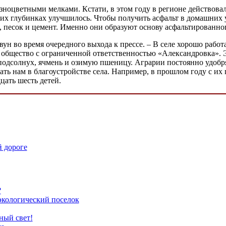
азноцветными мелками. Кстати, в этом году в регионе действова
ких глубинках улучшилось. Чтобы получить асфальт в домашних
, песок и цемент. Именно они образуют основу асфальтированно
ивун во время очередного выхода к прессе. – В селе хорошо раб
общество с ограниченной ответственностью «Александровка». Эт
 подсолнух, ячмень и озимую пшеницу. Аграрии постоянно удо
ать нам в благоустройстве села. Например, в прошлом году с их
цать шесть детей.
й дороге
?
экологический поселок
ный свет!