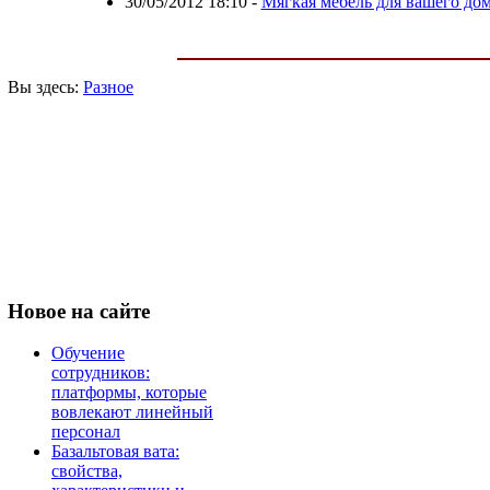
30/05/2012 18:10
-
Мягкая мебель для вашего до
Вы здесь:
Разное
Новое
на сайте
Обучение
сотрудников:
платформы, которые
вовлекают линейный
персонал
Базальтовая вата:
свойства,