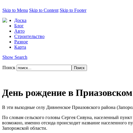
Skip to Menu
Skip to Content
Skip to Footer
Доска
Блог
Авто
Строительство
Разное
Карта
Show Search
Поиск
День рождение в Приазовском
В эти выходные селу Дивненское Приазовского района (Запорож
По словам сельского головы Сергея Сивуна, населенный пункт 
возможно, именно отсюда происходит название населенного пун
Запорожской области.