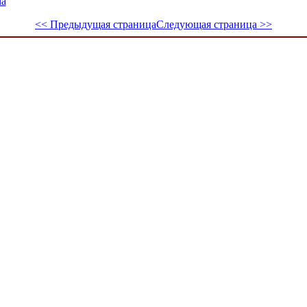
ма
<< Предыдущая страница
Следующая страница >>