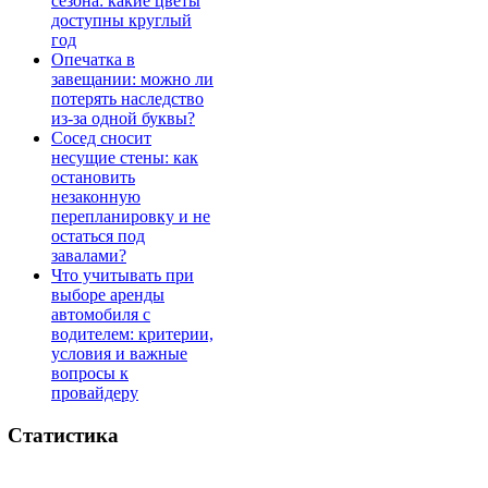
сезона: какие цветы
доступны круглый
год
Опечатка в
завещании: можно ли
потерять наследство
из-за одной буквы?
Сосед сносит
несущие стены: как
остановить
незаконную
перепланировку и не
остаться под
завалами?
Что учитывать при
выборе аренды
автомобиля с
водителем: критерии,
условия и важные
вопросы к
провайдеру
Статистика