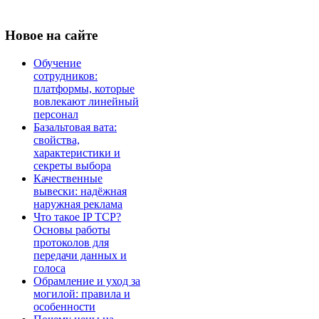
Новое
на сайте
Обучение
сотрудников:
платформы, которые
вовлекают линейный
персонал
Базальтовая вата:
свойства,
характеристики и
секреты выбора
Качественные
вывески: надёжная
наружная реклама
Что такое IP TCP?
Основы работы
протоколов для
передачи данных и
голоса
Обрамление и уход за
могилой: правила и
особенности