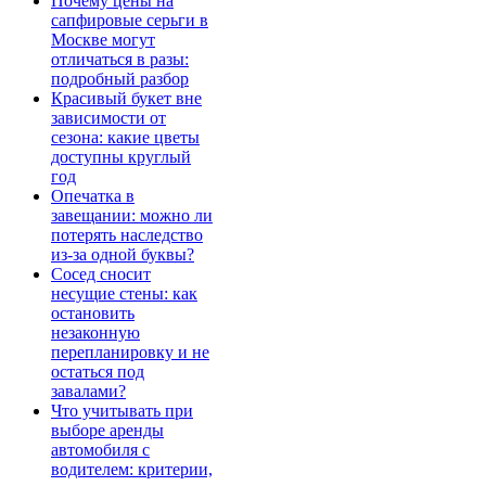
Почему цены на
сапфировые серьги в
Москве могут
отличаться в разы:
подробный разбор
Красивый букет вне
зависимости от
сезона: какие цветы
доступны круглый
год
Опечатка в
завещании: можно ли
потерять наследство
из-за одной буквы?
Сосед сносит
несущие стены: как
остановить
незаконную
перепланировку и не
остаться под
завалами?
Что учитывать при
выборе аренды
автомобиля с
водителем: критерии,