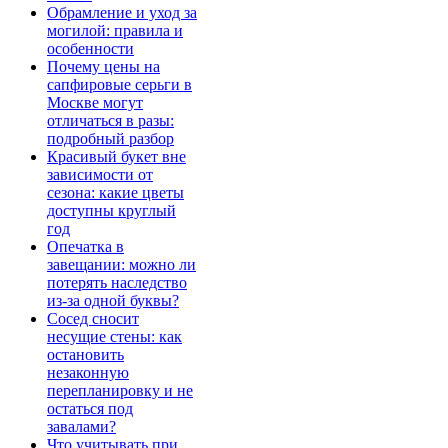
Обрамление и уход за
могилой: правила и
особенности
Почему цены на
сапфировые серьги в
Москве могут
отличаться в разы:
подробный разбор
Красивый букет вне
зависимости от
сезона: какие цветы
доступны круглый
год
Опечатка в
завещании: можно ли
потерять наследство
из-за одной буквы?
Сосед сносит
несущие стены: как
остановить
незаконную
перепланировку и не
остаться под
завалами?
Что учитывать при