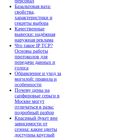
персонал
Базальтовая вата:
свойства,
характеристики и
секреты выбора
Качественные
вывески: надёжная
наружная реклама
Что такое IP TCP?
Основы работы
протоколов для
передачи данных и
голоса
Обрамление и уход за
могилой: правила и
особенности
Почему цены на
сапфировые серьги в
Москве могут
отличаться в разы:
подробный разбор
Красивый букет вне
зависимости от
сезона: какие цветы
доступны круглый