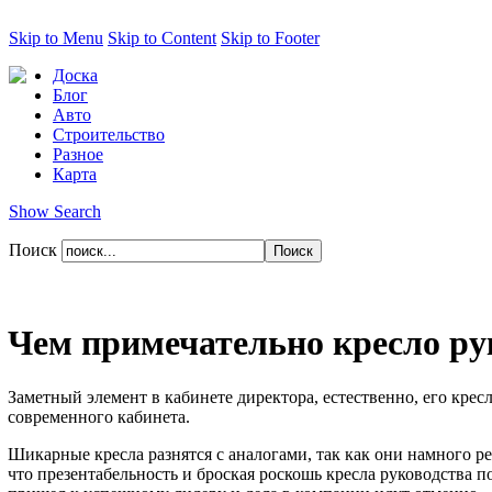
Skip to Menu
Skip to Content
Skip to Footer
Доска
Блог
Авто
Строительство
Разное
Карта
Show Search
Поиск
Чем примечательно кресло ру
Заметный элемент в кабинете директора, естественно, его кре
современного кабинета.
Шикарные кресла разнятся с аналогами, так как они намного ре
что презентабельность и броская роскошь кресла руководства 