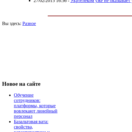
27/02/2015 16:56
-
Укртелеком уже не оказывает 
Вы здесь:
Разное
Новое
на сайте
Обучение
сотрудников:
платформы, которые
вовлекают линейный
персонал
Базальтовая вата:
свойства,