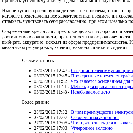
пришел к успешному лидеру и дела в компании идут отменно.
Нынче купить кресло руководителя – не проблема, такой товар
каталоге представлены все характеристики предмета интерьера
отдыхать, чувствовать себя расслабленно, при этом идеально п
Современные кресла для директоров делают из дорогого и каче
достоинство в солидности, практичности плюс долговечности.
выбирать аккуратно, исходят из сферы предпринимательства. 
механизмы регулировки, качания, наклона спинки и сидения.
Свежие записи:
03/03/2015 12:47
-
Создание телекоммуникаций 
03/03/2015 12:45
-
Проверенные временем граф
03/03/2015 11:52
-
Что является основанием для
03/03/2015 11:51
-
Мебель для офиса: кресла, о
03/03/2015 11:48
-
Незабываемое лето
Более ранние:
28/02/2015 17:32
-
В чем преимущества электрон
27/02/2015 17:07
-
Современная живопись
27/02/2015 17:05
-
Что нужно знать для вызова э
27/02/2015 17:03
-
Углеродное волокно