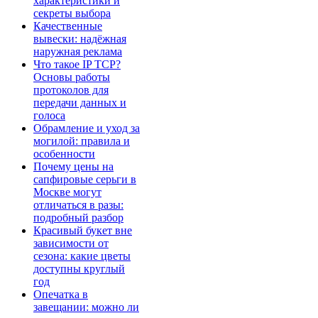
характеристики и
секреты выбора
Качественные
вывески: надёжная
наружная реклама
Что такое IP TCP?
Основы работы
протоколов для
передачи данных и
голоса
Обрамление и уход за
могилой: правила и
особенности
Почему цены на
сапфировые серьги в
Москве могут
отличаться в разы:
подробный разбор
Красивый букет вне
зависимости от
сезона: какие цветы
доступны круглый
год
Опечатка в
завещании: можно ли