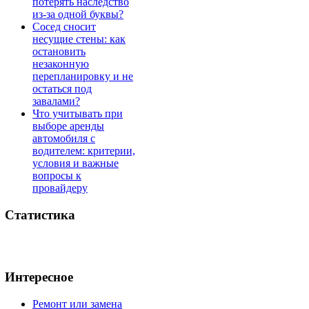
потерять наследство
из-за одной буквы?
Сосед сносит
несущие стены: как
остановить
незаконную
перепланировку и не
остаться под
завалами?
Что учитывать при
выборе аренды
автомобиля с
водителем: критерии,
условия и важные
вопросы к
провайдеру
Статистика
Интересное
Ремонт или замена