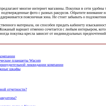
 предлагают многие интернет магазины. Покупки в сети удобны т
, подтвержденные фото с разных ракурсов. Обратите внимание н
оддерживается поясничная зона. Не стоит забывать о подлокотни
ственного материала, он способен придать кабинету изысканност
 Кожаный вариант отменно сочетается с любым интерьером, кото
Иногда покупка кресла зависит от индивидуальных предпочтений
компании
ические планшеты Wacom
 принудительной ликвидации компании
дежные шкафы
ной отчетности?
вакуатора?