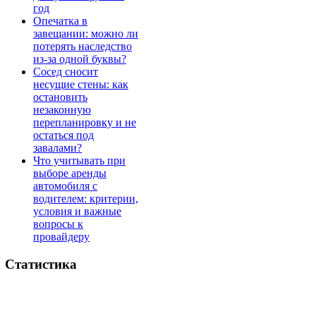
год
Опечатка в
завещании: можно ли
потерять наследство
из-за одной буквы?
Сосед сносит
несущие стены: как
остановить
незаконную
перепланировку и не
остаться под
завалами?
Что учитывать при
выборе аренды
автомобиля с
водителем: критерии,
условия и важные
вопросы к
провайдеру
Статистика