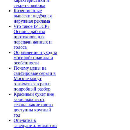
характеристики и
секреты выбора
Качественные
вывески: надёжная
наружная реклама
Что такое IP TCP?
Основы работы
протоколов для
передачи данных и
голоса
Обрамление и уход за
могилой: правила и
особенности
Почему цены на
сапфировые серьги в
Москве могут
отличаться в разы:
подробный разбор
Красивый букет вне
зависимости от
сезона: какие цветы
доступны круглый
год
Опечатка в
завещании: можно ли