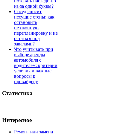
потерять наследство
из-за одной буквы?
Сосед сносит
несущие стены: как
остановить
незаконную
перепланировку и не
остаться под
завалами?
Что учитывать при
выборе аренды
автомобиля с
водителем: критерии,
условия и важные
вопросы к
провайдеру
Статистика
Интересное
Ремонт или замена