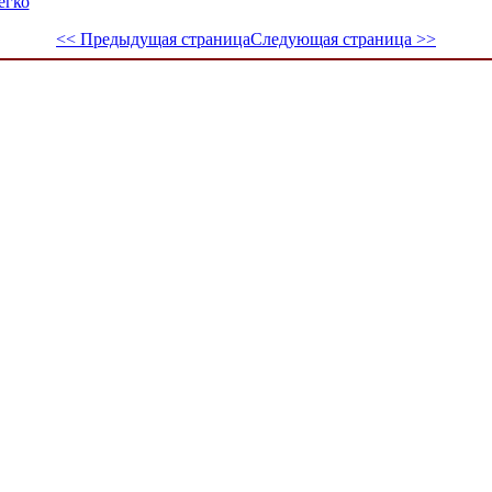
егко
<< Предыдущая страница
Следующая страница >>