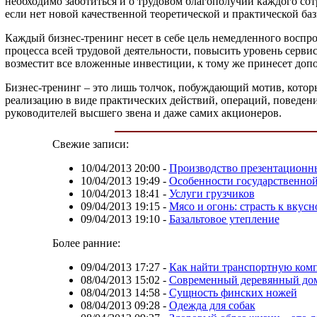
необходимо заботиться и о трудовом благополучии каждого со
если нет новой качественной теоретической и практической баз
Каждый бизнес-тренинг несет в себе цель немедленного воспр
процесса всей трудовой деятельности, повысить уровень серви
возместит все вложенные инвестиции, к тому же принесет д
Бизнес-тренинг – это лишь толчок, побуждающий мотив, котор
реализацию в виде практических действий, операций, поведен
руководителей высшего звена и даже самих акционеров.
Свежие записи:
10/04/2013 20:00
-
Производство презентационн
10/04/2013 19:49
-
Особенности государственно
10/04/2013 18:41
-
Услуги грузчиков
09/04/2013 19:15
-
Мясо и огонь: страсть к вкус
09/04/2013 19:10
-
Базальтовое утепление
Более ранние:
09/04/2013 17:27
-
Как найти транспортную комп
08/04/2013 15:02
-
Современный деревянный до
08/04/2013 14:58
-
Сущность финских ножей
08/04/2013 09:28
-
Одежда для собак