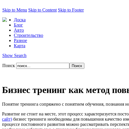
Skip to Menu
Skip to Content
Skip to Footer
Доска
Блог
Авто
Строительство
Разное
Карта
Show Search
Поиск
Бизнес тренинг как метод п
Понятие тренинга сопряжено с понятием обучения, познания н
Развитие не стоит на месте, этот процесс характеризуется пос
сайт)
бизнес тренинги необходимы для повышения качество име
процессе постоянного развития можно рассматривать перспект