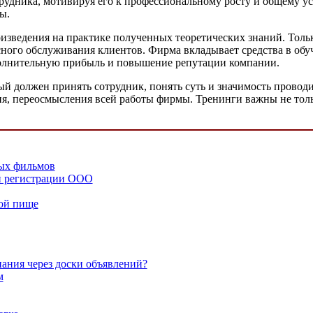
трудника, мотивируя его к профессиональному росту и общему у
ы.
оизведения на практике полученных теоретических знаний. Толь
сного обслуживания клиентов. Фирма вкладывает средства в обуч
ополнительную прибыль и повышение репутации компании.
ый должен принять сотрудник, понять суть и значимость прово
ия, переосмысления всей работы фирмы. Тренинги важны не толь
ых фильмов
й регистрации ООО
ной пище
ания через доски объявлений?
м