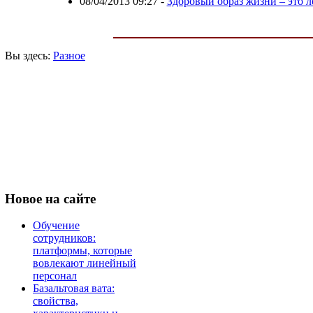
08/04/2013 09:27
-
Здоровый образ жизни – это л
Вы здесь:
Разное
Новое
на сайте
Обучение
сотрудников:
платформы, которые
вовлекают линейный
персонал
Базальтовая вата:
свойства,