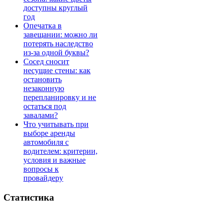
доступны круглый
год
Опечатка в
завещании: можно ли
потерять наследство
из-за одной буквы?
Сосед сносит
несущие стены: как
остановить
незаконную
перепланировку и не
остаться под
завалами?
Что учитывать при
выборе аренды
автомобиля с
водителем: критерии,
условия и важные
вопросы к
провайдеру
Статистика