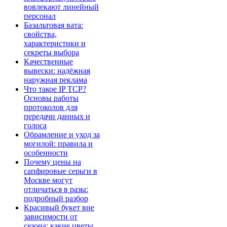
вовлекают линейный
персонал
Базальтовая вата:
свойства,
характеристики и
секреты выбора
Качественные
вывески: надёжная
наружная реклама
Что такое IP TCP?
Основы работы
протоколов для
передачи данных и
голоса
Обрамление и уход за
могилой: правила и
особенности
Почему цены на
сапфировые серьги в
Москве могут
отличаться в разы:
подробный разбор
Красивый букет вне
зависимости от
сезона: какие цветы