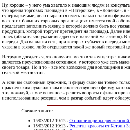
Ну, хорошо – у него ума хватило к знающим людям за консульт
что аренда торговых площадей в «Пятерочке», в «Копейке», 
супермаркетами, дело стараются иметь только с такими фирмам
всех этих больших торговых организациях имеется свой собст
предлагают заполнить заявку, в которой должно быть все указ
продукции, которой торгует претендент на площадь). Далее идет
точек (обязательно указания адресов и названий магазинов). В
очереди. Два варианта есть, при которых субъект в очереди мо
указана в заявке, либо открывается такой же новый торговый 
Нетрудно догадаться, что получить место в таком центре ником
являетесь преуспевающим сетевиком, у которого уже есть мале
своего товара. Но и то – все это возможно для воплощения в ж
сельской местности».
А если вы свободный художник, и фирму свою вы только-только 
практическим руководством в соответствующую фирму, которая 
это, пожалуй, самое основное – решить вопросы с финансиров
неиспользованные резервы, чем в разгар событий вдруг обнару
Свежие записи:
15/03/2012 19:15
-
О пользе корицы для женской
15/03/2012 19:13
-
Рецепты красоты от Кетрин З