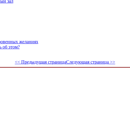
ый зал
кровенных желаниях
ь об этом?
<< Предыдущая страница
Следующая страница >>