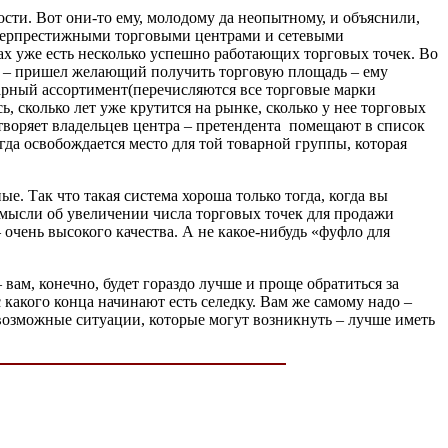
сти. Вот они-то ему, молодому да неопытному, и объяснили,
уперпрестижными торговыми центрами и сетевыми
ах уже есть несколько успешно работающих торговых точек. Во
ех – пришел желающий получить торговую площадь – ему
варный ассортимент(перечисляются все торговые марки
ь, сколько лет уже крутится на рынке, сколько у нее торговых
летворяет владельцев центра – претендента помещают в список
гда освобождается место для той товарной группы, которая
. Так что такая система хороша только тогда, когда вы
я мысли об увеличении числа торговых точек для продажи
 очень высокого качества. А не какое-нибудь «фуфло для
вам, конечно, будет гораздо лучше и проще обратиться за
какого конца начинают есть селедку. Вам же самому надо –
возможные ситуации, которые могут возникнуть – лучше иметь