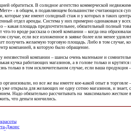
ацией обратиться. В солидное агентство коммерческой недвижимо
в «Меге» - в общем, в подавляющем большинстве считающихся с
и, которые уже имеют солидный стаж и у которых в таких центр
венный отдел аренды. Система у них примерно одинаковая у вс
ано – какая площадь предпочтительнее, обязательный полный то
 что-то вроде рассказа о своей компании – когда она образовалас
 том случае, если все изложенное в заявке более или менее удов
жет получить желаемую торговую площадь. Либо в том случае, ко
центр компанией, в которую было обращение.
у неизвестной компании – шансы очень маленькие и сомнительные
нькая кучка работающих магазинов, а в голове только и крутятс
изнь только в том исключительном случае, если ваша продукция –
организовали, но все же вы имеете кое-какой опыт в торговле – 
уже открыла для желающих не одну сотню магазинов, и знает, с 
анием. Надо обязательно рассчитывать на максимально жесткие 
жить, что деньги кончились.
 красоты
ета-Джонс