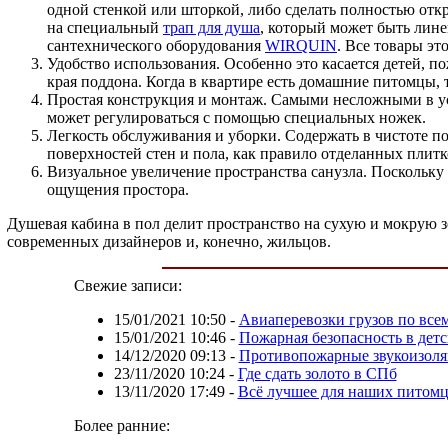
одной стенкой или шторкой, либо сделать полностью отк
на специальный
трап для душа
, который может быть лин
сантехнического оборудования
WIRQUIN
. Все товары э
Удобство использования. Особенно это касается детей, 
края поддона. Когда в квартире есть домашние питомцы, 
Простая конструкция и монтаж. Самыми несложными в уст
может регулироваться с помощью специальных ножек.
Легкость обслуживания и уборки. Содержать в чистоте п
поверхностей стен и пола, как правило отделанных плитк
Визуальное увеличение пространства санузла. Поскольку 
ощущения простора.
Душевая кабина в пол делит пространство на сухую и мокрую з
современных дизайнеров и, конечно, жильцов.
Свежие записи:
15/01/2021 10:50
-
Авиаперевозки грузов по все
15/01/2021 10:46
-
Пожарная безопасность в дет
14/12/2020 09:13
-
Противопожарные звукоизоляц
23/11/2020 10:24
-
Где сдать золото в СПб
13/11/2020 17:49
-
Всё лучшее для наших питомц
Более ранние: