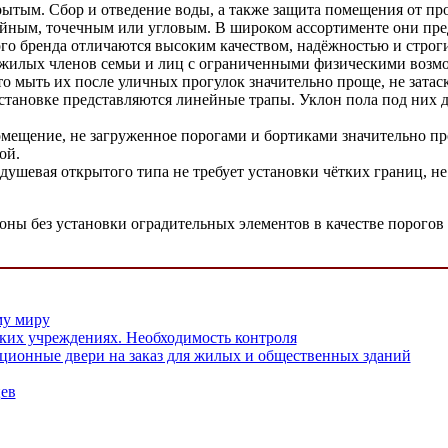
рытым. Сбор и отведение воды, а также защита помещения от пр
ейным, точечным или угловым. В широком ассортименте они пре
того бренда отличаются высоким качеством, надёжностью и строг
пожилых членов семьи и лиц с ограниченными физическими возм
то мыть их после уличных прогулок значительно проще, не затаск
ановке представляются линейные трапы. Уклон пола под них дел
омещение, не загруженное порогами и бортиками значительно пр
ой.
душевая открытого типа не требует установки чётких границ, не 
оны без установки оградительных элементов в качестве порогов 
му миру
ских учреждениях. Необходимость контроля
ионные двери на заказ для жилых и общественных зданий
ев