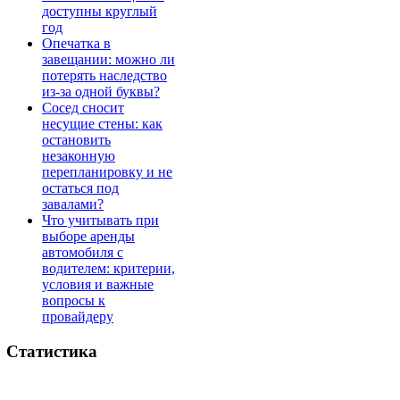
доступны круглый
год
Опечатка в
завещании: можно ли
потерять наследство
из-за одной буквы?
Сосед сносит
несущие стены: как
остановить
незаконную
перепланировку и не
остаться под
завалами?
Что учитывать при
выборе аренды
автомобиля с
водителем: критерии,
условия и важные
вопросы к
провайдеру
Статистика