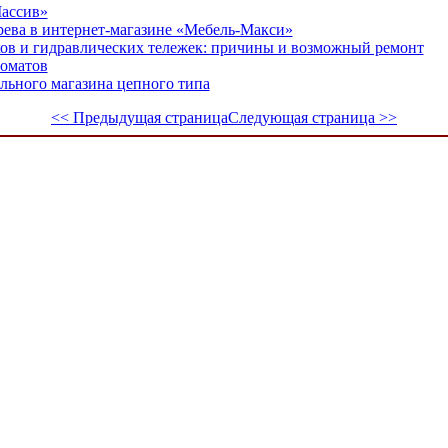
Массив»
рева в интернет-магазине «Мебель-Макси»
ов и гидравлических тележек: причины и возможный ремонт
роматов
ьного магазина цепного типа
<< Предыдущая страница
Следующая страница >>