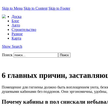
Skip to Menu
Skip to Content
Skip to Footer
Доска
Блог
Авто
Строительство
Разное
Карта
Show Search
Поиск
6 главных причин, заставля
Помещение для гигиены должно быть воплощением уюта, безоп
душевыми кабинами без поддонов. Они эргономичны, удобны, 
Почему кабины в пол снискали небыва