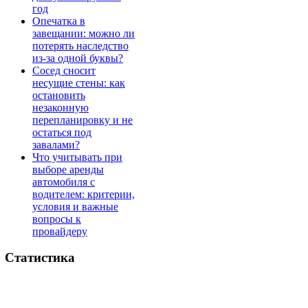
год
Опечатка в
завещании: можно ли
потерять наследство
из-за одной буквы?
Сосед сносит
несущие стены: как
остановить
незаконную
перепланировку и не
остаться под
завалами?
Что учитывать при
выборе аренды
автомобиля с
водителем: критерии,
условия и важные
вопросы к
провайдеру
Статистика