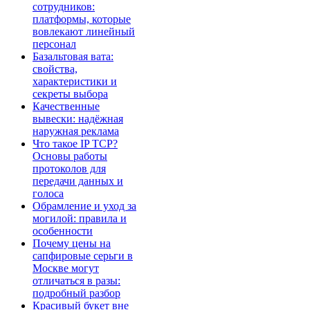
сотрудников:
платформы, которые
вовлекают линейный
персонал
Базальтовая вата:
свойства,
характеристики и
секреты выбора
Качественные
вывески: надёжная
наружная реклама
Что такое IP TCP?
Основы работы
протоколов для
передачи данных и
голоса
Обрамление и уход за
могилой: правила и
особенности
Почему цены на
сапфировые серьги в
Москве могут
отличаться в разы:
подробный разбор
Красивый букет вне