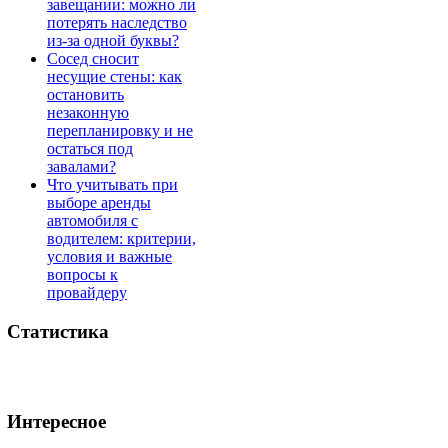
завещании: можно ли
потерять наследство
из-за одной буквы?
Сосед сносит
несущие стены: как
остановить
незаконную
перепланировку и не
остаться под
завалами?
Что учитывать при
выборе аренды
автомобиля с
водителем: критерии,
условия и важные
вопросы к
провайдеру
Статистика
Интересное