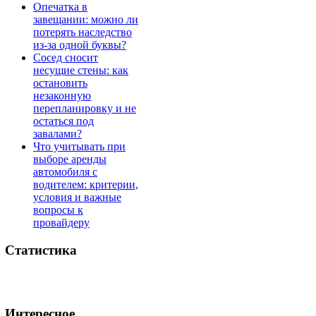
Опечатка в
завещании: можно ли
потерять наследство
из-за одной буквы?
Сосед сносит
несущие стены: как
остановить
незаконную
перепланировку и не
остаться под
завалами?
Что учитывать при
выборе аренды
автомобиля с
водителем: критерии,
условия и важные
вопросы к
провайдеру
Статистика
Интересное