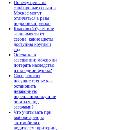
Почему цены на
сапфировые серьги в
Москве могут
отличаться в разы:
подробный разбор
Красивый букет вне
зависимости от
сезона: какие цветы
доступны круглый
год
Опечатка в
завещании: можно ли
потерять наследство
из-за одной буквы?
Сосед сносит
несущие стены: как
остановить
незаконную
перепланировку и не
остаться под
завалами?
Что учитывать при
выборе аренды
автомобиля с
водителем: критерии,