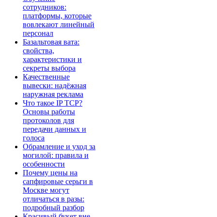
сотрудников:
платформы, которые
вовлекают линейный
персонал
Базальтовая вата:
свойства,
характеристики и
секреты выбора
Качественные
вывески: надёжная
наружная реклама
Что такое IP TCP?
Основы работы
протоколов для
передачи данных и
голоса
Обрамление и уход за
могилой: правила и
особенности
Почему цены на
сапфировые серьги в
Москве могут
отличаться в разы:
подробный разбор
Красивый букет вне