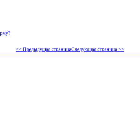
ирму?
<< Предыдущая страница
Следующая страница >>