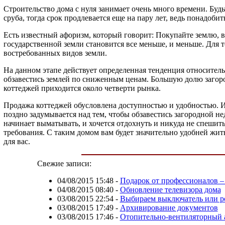
Строительство дома с нуля занимает очень много времени. Будьт
сруба, тогда срок продлевается еще на пару лет, ведь понадобит
Есть известный афоризм, который говорит: Покупайте землю, в
государственной земли становится все меньше, и меньше. Для т
востребованных видов земли.
На данном этапе действует определенная тенденция относитель
обзавестись землей по сниженным ценам. Большую долю загор
коттеджей приходится около четверти рынка.
Продажа коттеджей обусловлена доступностью и удобностью. И
поздно задумывается над тем, чтобы обзавестись загородной н
начинает выматывать, и хочется отдохнуть и никуда не спеши
требования. С таким домом вам будет значительно удобней жить
для вас.
Свежие записи:
04/08/2015 15:48
-
Подарок от профессионалов – 
04/08/2015 08:40
-
Обновление телевизора дома
03/08/2015 22:54
-
Выбираем выключатель или р
03/08/2015 17:49
-
Архивирование документов
03/08/2015 17:46
-
Отопительно-вентиляторный 