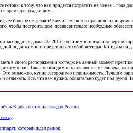
е готовы к тому, что вам придется потратить не менее 1 года для
ься время для усадки дома.
едь ее больше не делают! Звучит смешно и правдиво одновременн
ого, чтобы построить дом, предварительно необходимо обзавести
но загородных домов. За 2015 год стоимость земли за чертой го
одной недвижимости представляет собой коттедж. Котеджы на д
меть в своем распоряжении коттедж на данный момент престижно
едвижимостью. Такая необходимость появляется у человека, кото
ть. Это возможно, купив загородную недвижимость. Лучшим вари
 и отдыхать. Все, что вам нужно, обязательно будет под рукой. 
обувь Kapika оптом на складах России
озетку
аппарат, который ждал рынок